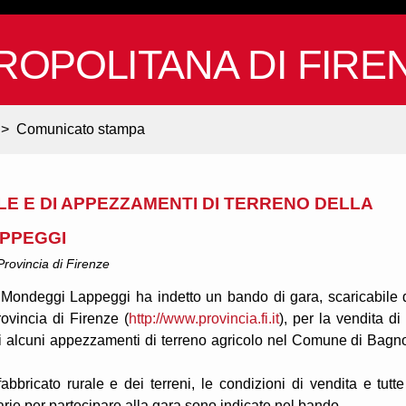
ROPOLITANA DI FIRE
>
Comunicato stampa
LE E DI APPEZZAMENTI DI TERRENO DELLA
APPEGGI
 Provincia di Firenze
 Mondeggi Lappeggi ha indetto un bando di gara, scaricabile 
rovincia di Firenze (
http://www.provincia.fi.it
), per la vendita di
di alcuni appezzamenti di terreno agricolo nel Comune di Bagn
abbricato rurale e dei terreni, le condizioni di vendita e tutte
rie per partecipare alla gara sono indicate nel bando.