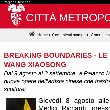
Regione Toscana
CITTÀ METROPO
Home
>
Comunicati stampa
>
Comunicat
BREAKING BOUNDARIES - LE
WANG XIAOSONG
Dal 9 agosto al 3 settembre, a Palazzo Me
nuove opere dell’artista cinese che trasfo
scultorei
Giovedì 8 agosto all
Medici Riccardi, press