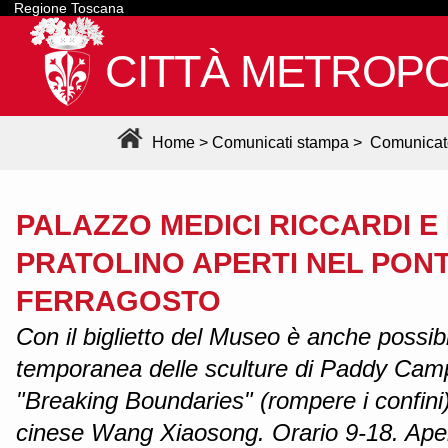
Regione Toscana
CITTÀ METROPO
Home
>
Comunicati stampa
>
Comunicat
PALAZZO MEDICI RICCARDI E
PRATOLINO APERTI NEL PONT
FERRAGOSTO
Con il biglietto del Museo è anche possibi
temporanea delle sculture di Paddy Camp
"Breaking Boundaries" (rompere i confini) 
cinese Wang Xiaosong. Orario 9-18. Aper