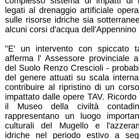
complesso sistema di impatti di 
legati al drenaggio artificiale oper
sulle risorse idriche sia sotterrane
alcuni corsi d'acqua dell'Appennino
"E' un intervento con spiccato t
afferma l' Assessore provinciale a
del Suolo Renzo Crescioli - probab
del genere attuati su scala intern
contribuire al ripristino di un cor
impattato dalle opere TAV. Ricordo 
il Museo della civiltà contad
rappresentano un luogo important
culturali del Mugello e l'azzera
idriche nel periodo estivo a seg