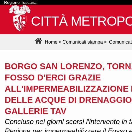
Regione Toscana
CITTÀ METROPO
Home
>
Comunicati stampa
>
Comunicat
BORGO SAN LORENZO, TORN
FOSSO D’ERCI GRAZIE
ALL'IMPERMEABILIZZAZIONE 
DELLE ACQUE DI DRENAGGIO
GALLERIE TAV
Concluso nei giorni scorsi l’intervento in
Regione per impermeabilizzare il Fosso