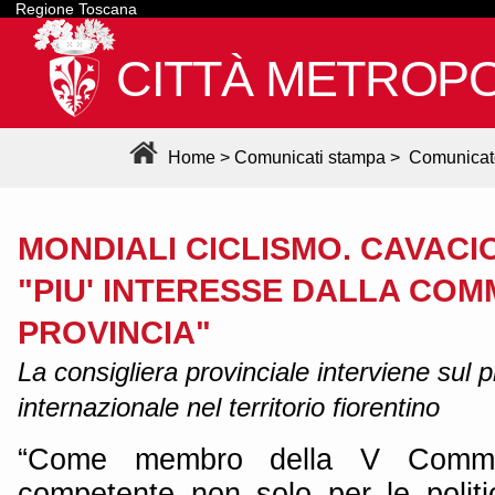
Regione Toscana
CITTÀ METROPO
Home
>
Comunicati stampa
>
Comunicat
MONDIALI CICLISMO. CAVACIO
"PIU' INTERESSE DALLA COM
PROVINCIA"
La consigliera provinciale interviene sul
internazionale nel territorio fiorentino
“Come membro della V Commiss
competente non solo per le polit