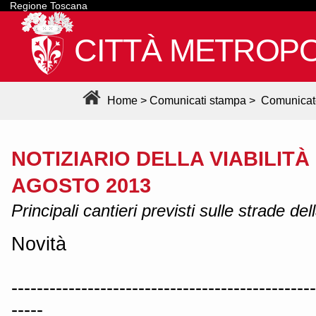
Regione Toscana
CITTÀ METROPO
Home
>
Comunicati stampa
>
Comunicat
NOTIZIARIO DELLA VIABILITÀ
AGOSTO 2013
Principali cantieri previsti sulle strade de
Novità
------------------------------------------------
-----