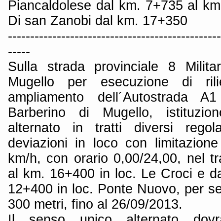
Piancaldolese dal km. 7+735 al k
Di san Zanobi dal km. 17+350
------------------------------------------------
-----
Sulla strada provinciale 8 Milit
Mugello per esecuzione di rilie
ampliamento dell´Autostrada A
Barberino di Mugello, istituzi
alternato in tratti diversi reg
deviazioni in loco con limitazione
km/h, con orario 0,00/24,00, nel t
al km. 16+400 in loc. Le Croci e d
12+400 in loc. Ponte Nuovo, per se
300 metri, fino al 26/09/2013.
Il senso unico alternato dovr