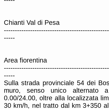
Chianti Val di Pesa
------------------------------------------------
-----
Area fiorentina
------------------------------------------------
-----
Sulla strada provinciale 54 dei Bo
muro, senso unico alternato a
0.00/24.00, oltre alla localizzata li
30 km/h, nel tratto dal km 3+350 a