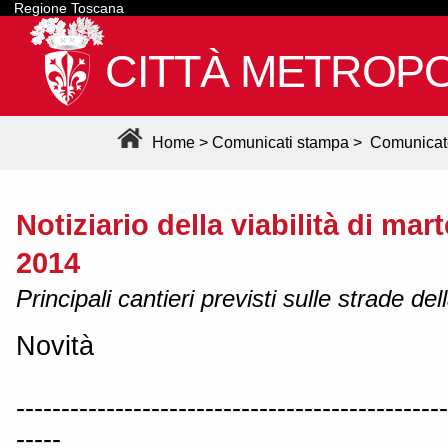
Regione Toscana
CITTÀ METROPO
Home
>
Comunicati stampa
>
Comunicat
Notiziario della viabilità di ma
2014
Principali cantieri previsti sulle strade de
Novità
------------------------------------------------
-----