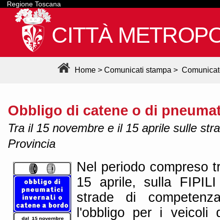
Regione Toscana
CITTÀ METROPO
Home
>
Comunicati stampa
>
Comunicat
Obbligo di catene o di pneumati
Tra il 15 novembre e il 15 aprile sulle st
Provincia
Nel periodo compreso tr
15 aprile, sulla FIPILI
strade di competenza
l'obbligo per i veicoli 