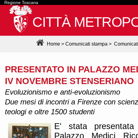
Regione Toscana
CITTÀ METROPO
Home
>
Comunicati stampa
>
Comunicat
PRESENTATO IN PALAZZO MED
IV NOVEMBRE STENSERIANO
Evoluzionismo e anti-evoluzionismo
Due mesi di incontri a Firenze con scienzia
teologi e oltre 1500 studenti
E' stata presentata
Palazzo Medici Ric