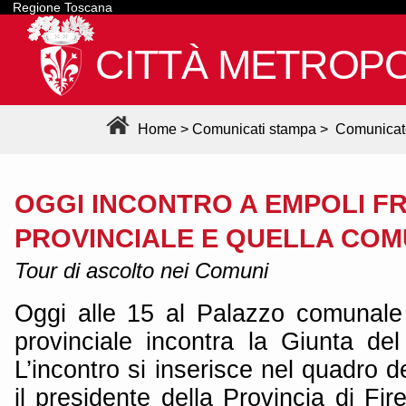
Regione Toscana
CITTÀ METROPO
Home
>
Comunicati stampa
>
Comunicat
OGGI INCONTRO A EMPOLI FR
PROVINCIALE E QUELLA CO
Tour di ascolto nei Comuni
Oggi alle 15 al Palazzo comunale
provinciale incontra la Giunta d
L’incontro si inserisce nel quadro d
il presidente della Provincia di Fi