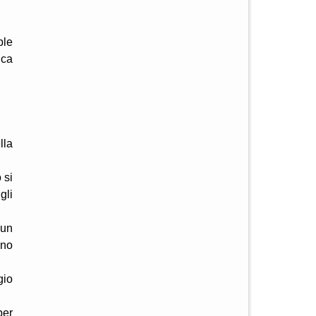
ble
ica
lla
 si
gli
 un
ano
gio
per