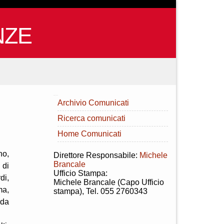
NZE
INDICE
Archivio Comunicati
Ricerca comunicati
Home Comunicati
no,
Direttore Responsabile:
Michele
Brancale
 di
Ufficio Stampa:
di,
Michele Brancale (Capo Ufficio
ma,
stampa), Tel. 055 2760343
 da