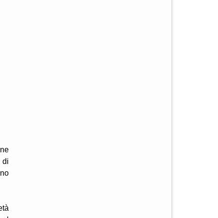
one
 di
ano
età