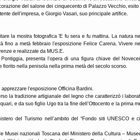
orazione del salone dei cinquecento di Palazzo Vecchio, esito 
tente dell'impresa, e Giorgio Vasari, suo principale artifice.
tare la mostra fotografica 'E fu sera e fu mattina. La natura ne
erà fino a metà febbraio l'esposizione Felice Carena. Vivere ne
Firenze e realizzate da MUS.E.
 Pontiggia, presenta l'opera di una figura chiave del Novece
le fiorito nella penisola nella prima metà del secolo scorso.
apprezzare l'esposizione Officina Bardini.
rso la tradizione artigianale del legno che caratterizzò i laborat
iquari, e da suo figlio Ugo tra la fine dell’Ottocento e la prima m
nistero del Turismo nell’ambito del “Fondo siti UNESCO e ci
e Musei nazionali Toscana del Ministero della Cultura – Muse