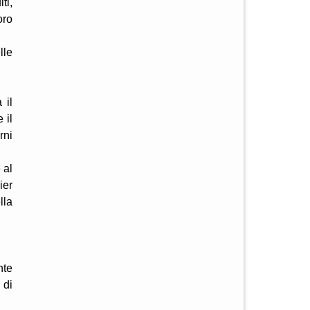
ti,
oro
lle
 il
 il
rni
 al
ier
lla
nte
 di