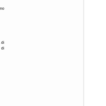
ano
 di
 di