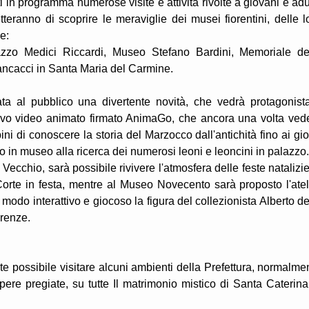
i in programma numerose visite e attività rivolte a giovani e adul
teranno di scoprire le meraviglie dei musei fiorentini, delle l
e:
zzo Medici Riccardi, Museo Stefano Bardini, Memoriale de
ncacci in Santa Maria del Carmine.
a al pubblico una divertente novità, che vedrà protagonista
ovo video animato firmato AnimaGo, che ancora una volta vede
i di conoscere la storia del Marzocco dall'antichità fino ai gio
o in museo alla ricerca dei numerosi leoni e leoncini in palazzo.
ecchio, sarà possibile rivivere l'atmosfera delle feste natalizie
 Corte in festa, mentre al Museo Novecento sarà proposto l'atel
 modo interattivo e giocoso la figura del collezionista Alberto de
irenze.
 possibile visitare alcuni ambienti della Prefettura, normalme
pere pregiate, su tutte Il matrimonio mistico di Santa Caterina