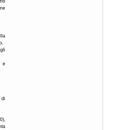
rlo
one
lla
o.
gli
e e
 di
0),
nta