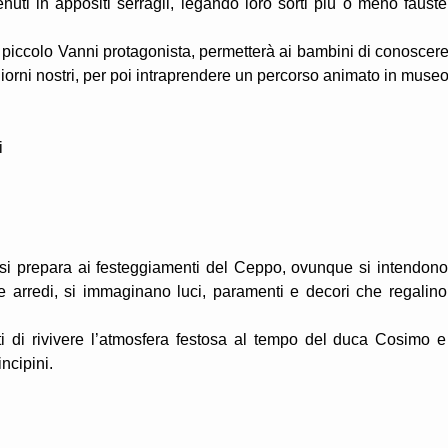
uti in appositi serragli, legando loro sorti più o meno fauste
 piccolo Vanni protagonista, permetterà ai bambini di conoscere
i giorni nostri, per poi intraprendere un percorso animato in museo
i
e si prepara ai festeggiamenti del Ceppo, ovunque si intendono
 arredi, si immaginano luci, paramenti e decori che regalino
ti di rivivere l’atmosfera festosa al tempo del duca Cosimo e
ncipini.