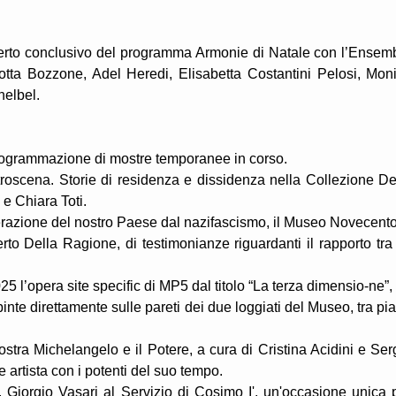
certo conclusivo del programma Armonie di Natale con l’Ensem
lotta Bozzone, Adel Heredi, Elisabetta Costantini Pelosi, Mon
helbel.
 programmazione di mostre temporanee in corso.
roscena. Storie di residenza e dissidenza nella Collezione De
 e Chiara Toti.
liberazione del nostro Paese dal nazifascismo, il Museo Novecento
rto Della Ragione, di testimonianze riguardanti il rapporto tra 
 l’opera site specific di MP5 dal titolo “La terza dimensio-ne”,
pinte direttamente sulle pareti dei due loggiati del Museo, tra pi
stra Michelangelo e il Potere, a cura di Cristina Acidini e Ser
e artista con i potenti del suo tempo.
Giorgio Vasari al Servizio di Cosimo I', un'occasione unica 