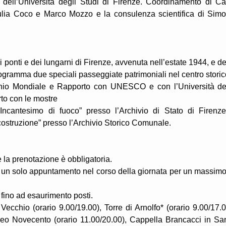
 dell’Università degli Studi di Firenze. Coordinamento di Ca
Giulia Coco e Marco Mozzo e la consulenza scientifica di Sim
i ponti e dei lungarni di Firenze, avvenuta nell’estate 1944, e de
rogramma due speciali passeggiate patrimoniali nel centro storic
monio Mondiale e Rapporto con UNESCO e con l’Università de
rto con le mostre
ncantesimo di fuoco” presso l’Archivio di Stato di Firenz
costruzione” presso l’Archivio Storico Comunale.
 e la prenotazione è obbligatoria.
re un solo appuntamento nel corso della giornata per un massimo
 fino ad esaurimento posti.
Vecchio (orario 9.00/19.00), Torre di Arnolfo* (orario 9.00/17.0
seo Novecento (orario 11.00/20.00), Cappella Brancacci in Sa