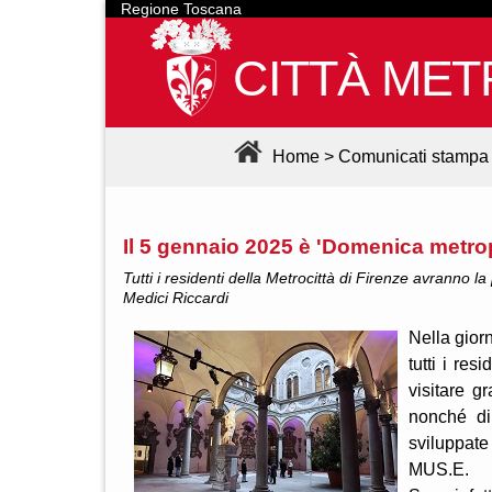
Regione Toscana
CITTÀ MET
Home
>
Comunicati stampa
Il 5 gennaio 2025 è 'Domenica metro
Tutti i residenti della Metrocittà di Firenze avranno la
Medici Riccardi
Nella gior
tutti i res
visitare g
nonché di
sviluppate
MUS.E.