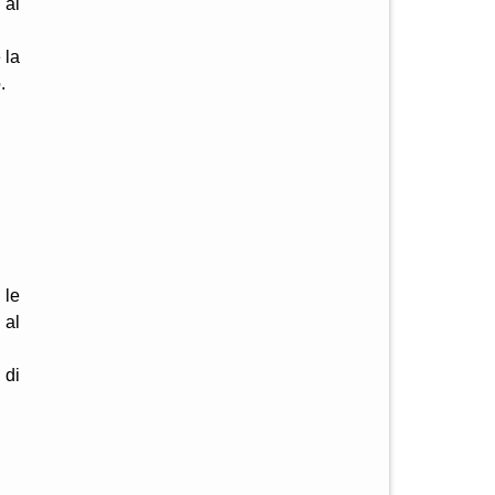
 al
 la
.
 le
 al
 di