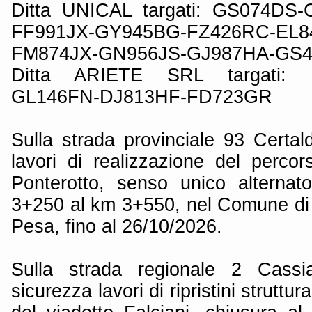
Ditta UNICAL targati: GS074DS
FF991JX-GY945BG-FZ426RC-EL8
FM874JX-GN956JS-GJ987HA-G
Ditta ARIETE SRL targati: 
GL146FN-DJ813HF-FD723GR
Sulla strada provinciale 93 Certal
lavori di realizzazione del perco
Ponterotto, senso unico alternat
3+250 al km 3+550, nel Comune di
Pesa, fino al 26/10/2026.
Sulla strada regionale 2 Cassia
sicurezza lavori di ripristini struttura