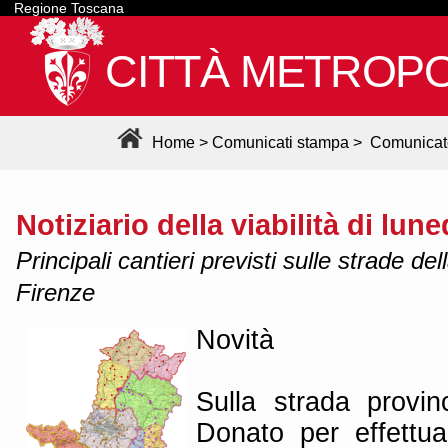
Regione Toscana
CITTÀ METROPO
Home
>
Comunicati stampa
>
Comunicat
Notiziario della viabilità di lune
Principali cantieri previsti sulle strade de
Firenze
Novità
Sulla strada provin
Donato per effettuare