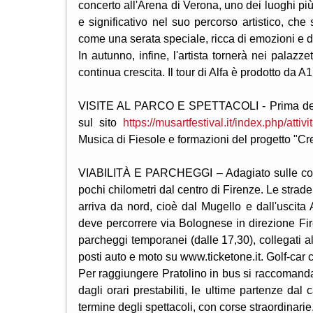
concerto all'Arena di Verona, uno dei luoghi più
e significativo nel suo percorso artistico, c
come una serata speciale, ricca di emozioni e d
In autunno, infine, l'artista tornerà nei palaz
continua crescita. Il tour di Alfa è prodotto da A
VISITE AL PARCO E SPETTACOLI - Prima degli s
sul sito
https://musartfestival.it/index.php/attivit
Musica di Fiesole e formazioni del progetto "C
VIABILITÀ E PARCHEGGI – Adagiato sulle collin
pochi chilometri dal centro di Firenze. Le strad
arriva da nord, cioè dal Mugello e dall'uscita 
deve percorrere via Bolognese in direzione Fire
parcheggi temporanei (dalle 17,30), collegati 
posti auto e moto su www.ticketone.it. Golf-car 
Per raggiungere Pratolino in bus si raccomanda
dagli orari prestabiliti, le ultime partenze da
termine degli spettacoli, con corse straordinarie. 