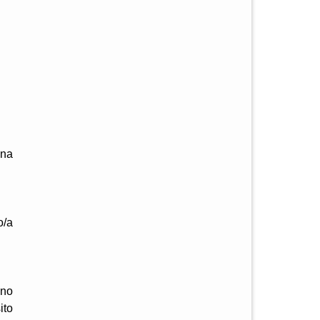
ana
o/a
nno
ito