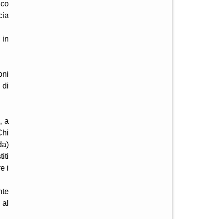
ico
cia
 in
oni
 di
, a
Chi
da)
iti
e i
nte
 al