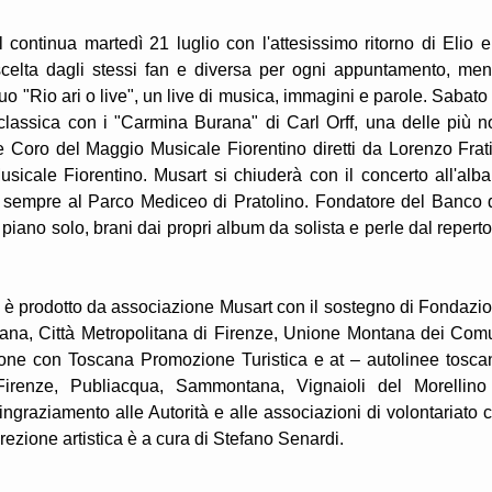
tinua martedì 21 luglio con l'attesissimo ritorno di Elio e
 scelta dagli stessi fan e diversa per ogni appuntamento, men
uo "Rio ari o live", un live di musica, immagini e parole. Sabato
e classica con i "Carmina Burana" di Carl Orff, una delle più n
Coro del Maggio Musicale Fiorentino diretti da Lorenzo Frati
icale Fiorentino. Musart si chiuderà con il concerto all'alba
) sempre al Parco Mediceo di Pratolino. Fondatore del Banco 
iano solo, brani dai propri album da solista e perle dal reperto
l è prodotto da associazione Musart con il sostegno di Fondazi
cana, Città Metropolitana di Firenze, Unione Montana dei Com
ione con Toscana Promozione Turistica e at – autolinee tosca
irenze, Publiacqua, Sammontana, Vignaioli del Morellino
ngraziamento alle Autorità e alle associazioni di volontariato 
irezione artistica è a cura di Stefano Senardi.