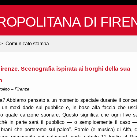
ROPOLITANA DI FIRE
>
Comunicato stampa
Firenze. Scenografia ispirata ai borghi della sua
o
olino – Firenze
ta? Abbiamo pensato a un momento speciale durante il concer
 un maxi dado sul pubblico e, in base alla faccia che usci
mo quale canzone suonare. Questo significa che ogni live s
rché in parte sarà il pubblico — o semplicemente il caso 
 brani che porteremo sul palco". Parole (e musica) di Alfa, 
torno primaverile nei palasport, porta sabato 11 luglio al Pa