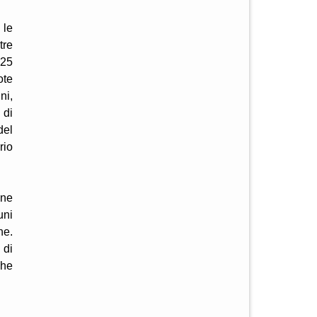
 le
tre
 25
ote
ni,
 di
del
rio
one
uni
ne.
 di
che