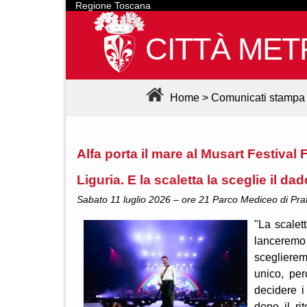
Regione Toscana
CITTÀ MET
Home
>
Comunicati stampa
Alfa porta il mare al Musart Festival 
Liguria. E la scaletta la sceglie il dad
Sabato 11 luglio 2026 – ore 21 Parco Mediceo di Prat
"La scalet
lanceremo
scegliere
unico, pe
decidere i
dopo il ri