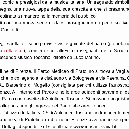
 iconici e prestigiosi della musica italiana. Un traguardo simbol
he segna una nuova tappa della sua crescita e che si preannun
estinata a rimanere nella memoria del pubblico.
zetti con una nuova serie di date, proseguendo un percorso live
1 Concerti.
pettacoli sono previste visite guidate del parco (prenotazi
a-collaterali
), concerti con allievi e insegnanti della Scuola
rescendo Musica Toscana" diretto da Luca Marino.
e di Firenze, il Parco Mediceo di Pratolino si trova a Vaglia
e che lo collegano alla città sono via Bolognese e via Faentina. 
A1 Barberino di Mugello (consigliata per chi utilizza l'autostra
nze. All'interno del Parco e nelle aree adiacenti saranno allest
al Parco con navette di Autolinee Toscane. Si possono acquistar
collegheranno gli ingressi del Parco alle aree concerti.
 l'utilizzo della linea 25 di Autolinee Toscane: indipendenteme
l capolinea di Pratolino in direzione Firenze avverranno sempre
Dettagli disponibili sul sito ufficiale www.musartfestival.it.