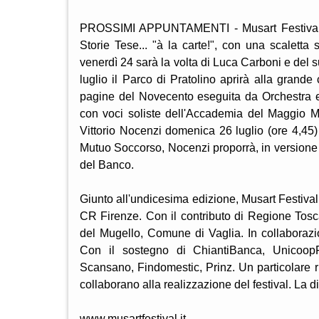
PROSSIMI APPUNTAMENTI - Musart Festival con
Storie Tese... "à la carte!", con una scaletta
venerdì 24 sarà la volta di Luca Carboni e del s
luglio il Parco di Pratolino aprirà alla grand
pagine del Novecento eseguita da Orchestra e 
con voci soliste dell'Accademia del Maggio Mus
Vittorio Nocenzi domenica 26 luglio (ore 4,45
Mutuo Soccorso, Nocenzi proporrà, in versione p
del Banco.
Giunto all'undicesima edizione, Musart Festiva
CR Firenze. Con il contributo di Regione Tos
del Mugello, Comune di Vaglia. In collaboraz
Con il sostegno di ChiantiBanca, UnicoopF
Scansano, Findomestic, Prinz. Un particolare ri
collaborano alla realizzazione del festival. La d
www.musartfestival.it