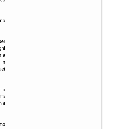
ono
per
gni
o a
 in
uei
mio
tto
 il
imo