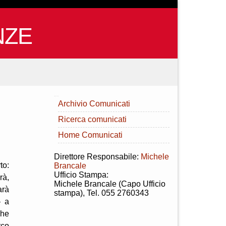
NZE
INDICE
Archivio Comunicati
Ricerca comunicati
Home Comunicati
Direttore Responsabile:
Michele
to:
Brancale
Ufficio Stampa:
rà,
Michele Brancale (Capo Ufficio
arà
stampa), Tel. 055 2760343
— a
che
rco