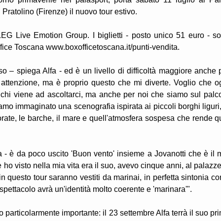
Pratolino (Firenze) il nuovo tour estivo.
EG Live Emotion Group. I biglietti - posto unico 51 euro - s
ffice Toscana www.boxofficetoscana.it/punti-vendita.
so – spiega Alfa - ed è un livello di difficoltà maggiore anche 
 attenzione, ma è proprio questo che mi diverte. Voglio che o
chi viene ad ascoltarci, ma anche per noi che siamo sul palc
amo immaginato una scenografia ispirata ai piccoli borghi liguri,
rate, le barche, il mare e quell'atmosfera sospesa che rende q
a - è da poco uscito 'Buon vento' insieme a Jovanotti che è il 
e ho visto nella mia vita era il suo, avevo cinque anni, al palazze
 questo tour saranno vestiti da marinai, in perfetta sintonia con
 spettacolo avrà un'identità molto coerente e 'marinara'".
 particolarmente importante: il 23 settembre Alfa terrà il suo pr