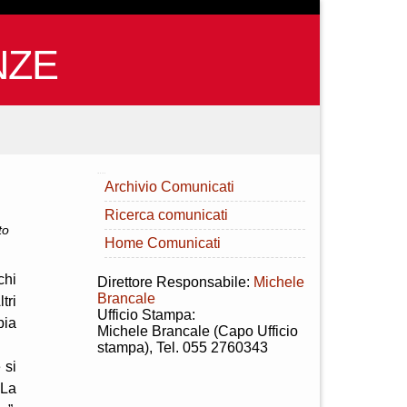
NZE
INDICE
Archivio Comunicati
Ricerca comunicati
to
Home Comunicati
chi
Direttore Responsabile:
Michele
Brancale
tri
Ufficio Stampa:
pia
Michele Brancale (Capo Ufficio
stampa), Tel. 055 2760343
 si
 La