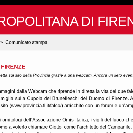
ROPOLITANA DI FIRE
>
Comunicato stampa
 FIRENZE
retta sul sito della Provincia grazie a una webcam. Ancora un lieto even
mmagini dalla Webcam che riprende in diretta la vita dei due fal
miglia sulla Cupola del Brunelleschi del Duomo di Firenze. Al
Il sito (www.provincia.fi.it/falco/) arricchito con un forum e un’am
i ornitologi dell’Associazione Ornis Italica, i vigili del fuoco che
omo a volerlo chiamare Giotto, come l’architetto del Campanile.