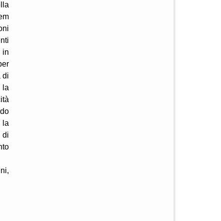
lla
cem
oni
nti
 in
per
 di
 la
ità
rdo
 la
 di
nto
ni,