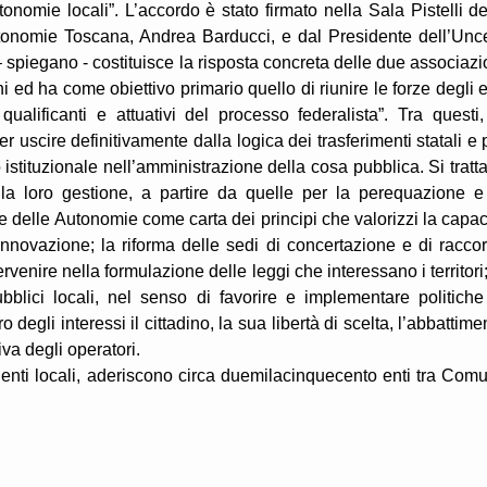
nomie locali”. L’accordo è stato firmato nella Sala Pistelli de
utonomie Toscana, Andrea Barducci, e dal Presidente dell’Un
spiegano - costituisce la risposta concreta delle due associazi
ni ed ha come obiettivo primario quello di riunire le forze degli e
qualificanti e attuativi del processo federalista”. Tra questi,
per uscire definitivamente dalla logica dei trasferimenti statali e 
 istituzionale nell’amministrazione della cosa pubblica. Si tratta
lla loro gestione, a partire da quelle per la perequazione e
dice delle Autonomie come carta dei principi che valorizzi la capac
’innovazione; la riforma delle sedi di concertazione e di racco
tervenire nella formulazione delle leggi che interessano i territori;
bblici locali, nel senso di favorire e implementare politiche
 degli interessi il cittadino, la sua libertà di scelta, l’abbattime
iva degli operatori.
enti locali, aderiscono circa duemilacinquecento enti tra Comu