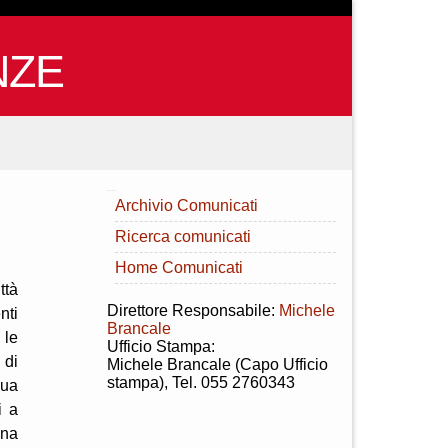
NZE
INDICE
Archivio Comunicati
Ricerca comunicati
Home Comunicati
ttà
Direttore Responsabile:
Michele
nti
Brancale
 le
Ufficio Stampa:
 di
Michele Brancale (Capo Ufficio
stampa), Tel. 055 2760343
sua
i a
una