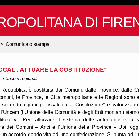
ROPOLITANA DI FIRE
>
Comunicato stampa
CALI: ATTUARE LA COSTITUZIONE”
 e Uncem regionali
 Repubblica è costituita dai Comuni, dalle Province, dalle Ci
Comuni, le Province, le Città metropolitane e le Regioni sono e
 secondo i principi fissati dalla Costituzione” e valorizzano
l’Uncem (l’Unione delle Comunità e degli Enti montani) siamo
 titolo V”. Per rafforzare il sistema delle autonomie e la 
one dei Comuni – Anci e l’Unione delle Province – Upi, ogg
un accordo dando vita ad una confederazione. Si punta ad “