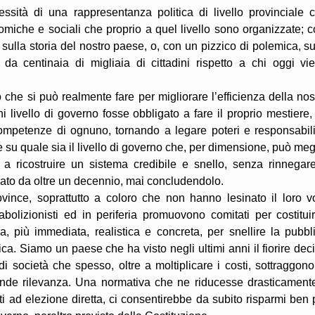
sità di una rappresentanza politica di livello provinciale 
omiche e sociali che proprio a quel livello sono organizzate; c
i, sulla storia del nostro paese, o, con un pizzico di polemica, su
 da centinaia di migliaia di cittadini rispetto a chi oggi vi
 che si può realmente fare per migliorare l’efficienza della nos
i livello di governo fosse obbligato a fare il proprio mestiere,
competenze di ognuno, tornando a legare poteri e responsabili
su quale sia il livello di governo che, per dimensione, può meg
a ricostruire un sistema credibile e snello, senza rinnegare
ato da oltre un decennio, mai concludendolo.
province, soprattutto a coloro che non hanno lesinato il loro v
olizionisti ed in periferia promuovono comitati per costitui
da, più immediata, realistica e concreta, per snellire la pubbl
tica. Siamo un paese che ha visto negli ultimi anni il fiorire dec
di società che spesso, oltre a moltiplicare i costi, sottraggono
grande rilevanza. Una normativa che ne riducesse drasticamente
ti ad elezione diretta, ci consentirebbe da subito risparmi ben 