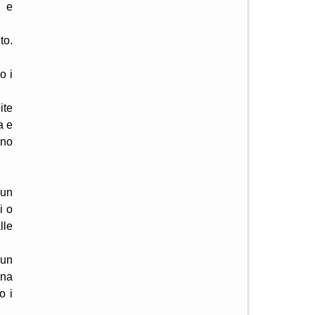
à e
to.
o i
ite
a e
ono
 un
i o
lle
 un
una
o i