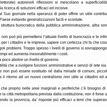
orale) autorevoli riflessioni si mescolano a superficialit
a ricerca di soluzioni efficaci ed incisive.
l Suo giornale nella speranza di poter offrire un utile contribu
Paese evitando generalizzazioni facili e scontate.
 struttura burocratica della pubblica amministrazione, altra son
on può più permettersi l’attuale livello di burocrazia e le infin
, per i cittadini e le imprese, sapere con certezza chi fa che cos
ngoli problemi. Troppo spesso i livelli di governo si sovrappong
 tempi ed aumenta inesorabilmente i costi.
a poco abolire un livello di governo.
tilità che a svolgere funzioni amministrative e servizi di rete sia
 non può essere sostituito né dalla miriade di comuni, piccol
 il ritorno ad un nuovo centralismo non utile ai cittadini ed a
a che proprio nelle aree marginali e periferiche c’è bisogno di
e la città metropolitana prevista dalla costituzione, non è forse 
endo la provincia, da’ risposte più efficaci a temi che superan