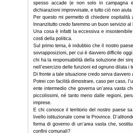
spesso accade (e non solo in campagna elett
dichiarazioni improvvisate, e tutto ciò non aiuta l
Per questo mi permetto di chiedere ospitalità a
Innanzitutto credo faremmo un buon servizio al 
Una cosa è infatti la eccessiva e insostenibile
costi della politica.
Sul primo tema, è indubbio che il nostro paese n
sovrapposizioni, per cui è davvero difficile oggi
chi ha la responsabilità della soluzione dei si
nell’esercizio delle funzioni ed ognuno dilata i
Di fronte a tale situazione credo serva davvero 
Potrei con facilità dimostrare, caso per caso, l’u
ente intermedio che governa un’area vasta che
piccolissimi, né tanto meno dalle regioni, pena
imprese.
E chi conosce il territorio del nostro paese s
livello istituzionale come le Province. D’altrond
forma di governo di un’area vasta che, sostitu
confini comunali?