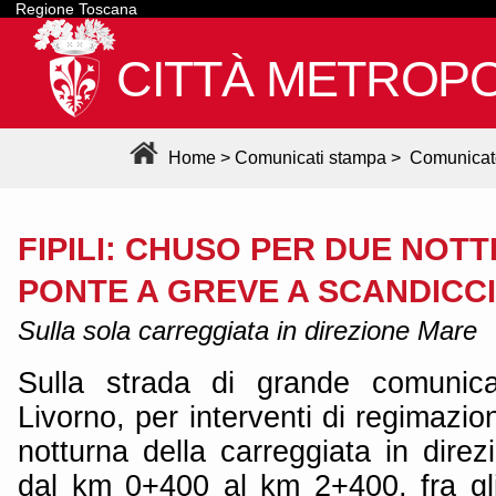
Regione Toscana
CITTÀ METROPO
Home
>
Comunicati stampa
>
Comunicat
FIPILI: CHUSO PER DUE NOTTI
PONTE A GREVE A SCANDICCI
Sulla sola carreggiata in direzione Mare
Sulla strada di grande comunica
Livorno, per interventi di regimazio
notturna della carreggiata in direz
dal km 0+400 al km 2+400, fra gli