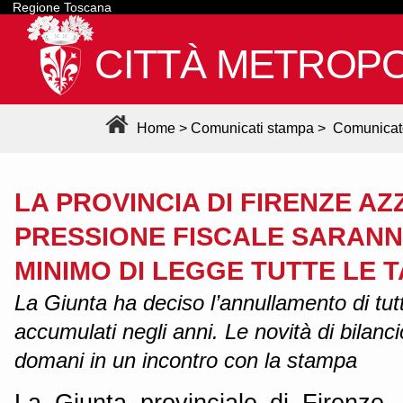
Regione Toscana
CITTÀ METROPO
Home
>
Comunicati stampa
>
Comunicat
LA PROVINCIA DI FIRENZE AZ
PRESSIONE FISCALE SARANN
MINIMO DI LEGGE TUTTE LE 
La Giunta ha deciso l’annullamento di tutti
accumulati negli anni. Le novità di bilanci
domani in un incontro con la stampa
La Giunta provinciale di Firenze,