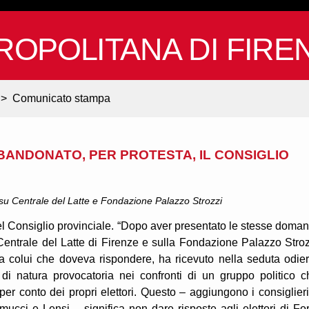
ROPOLITANA DI FIRE
>
Comunicato stampa
BBANDONATO, PER PROTESTA, IL CONSIGLIO
à su Centrale del Latte e Fondazione Palazzo Strozzi
del Consiglio provinciale. “Dopo aver presentato le stesse doma
a Centrale del Latte di Firenze e sulla Fondazione Palazzo Stroz
a colui che doveva rispondere, ha ricevuto nella seduta odie
di natura provocatoria nei confronti di un gruppo politico c
er conto dei propri elettori. Questo – aggiungono i consiglieri
cci e Lensi – significa non dare risposte agli elettori di Fo