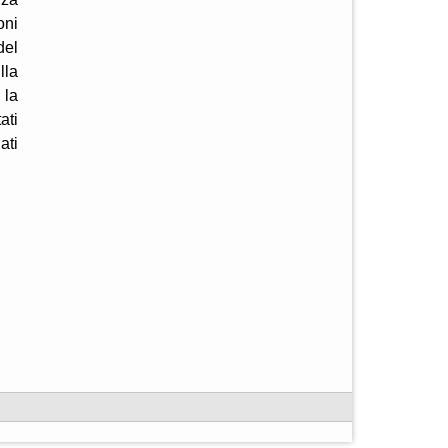
oni
del
lla
 la
ati
ati