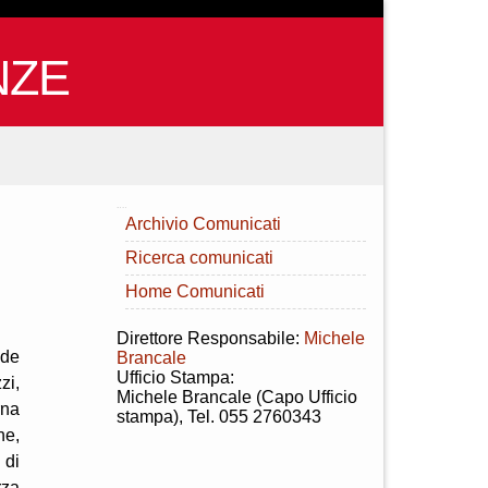
NZE
INDICE
Archivio Comunicati
Ricerca comunicati
Home Comunicati
Direttore Responsabile:
Michele
nde
Brancale
Ufficio Stampa:
zi,
Michele Brancale (Capo Ufficio
rna
stampa), Tel. 055 2760343
he,
 di
rza