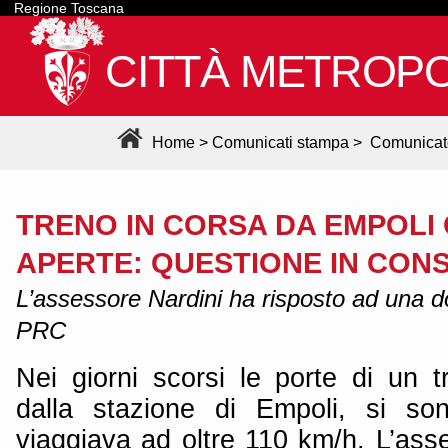
Regione Toscana
CITTÀ METROPO
Home
>
Comunicati stampa
>
Comunicat
TRENO IN CORSA DA EMPOLI
APERTE: QUESTIONE IN CONS
L’assessore Nardini ha risposto ad una d
PRC
Nei giorni scorsi le porte di un t
dalla stazione di Empoli, si so
viaggiava ad oltre 110 km/h. L’asse