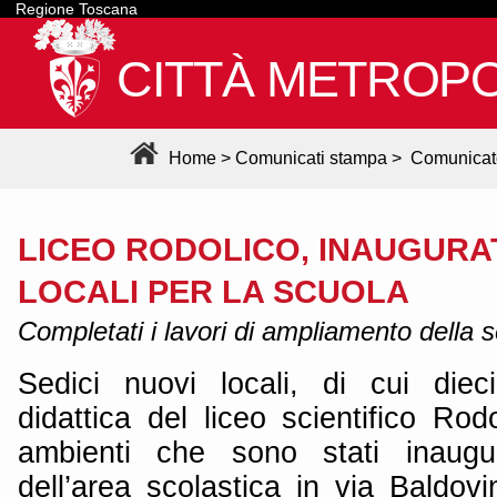
Regione Toscana
CITTÀ METROPO
Home
>
Comunicati stampa
>
Comunicat
LICEO RODOLICO, INAUGURAT
LOCALI PER LA SCUOLA
Completati i lavori di ampliamento della s
Sedici nuovi locali, di cui dieci 
didattica del liceo scientifico Rod
ambienti che sono stati inaugura
dell’area scolastica in via Baldovin