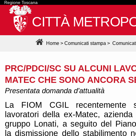
Regione Toscana
CITTÀ METROPO
Home
>
Comunicati stampa
>
Comunicat
PRC/PDCI/SC SU ALCUNI LAV
MATEC CHE SONO ANCORA S
Presentata domanda d’attualità
La FIOM CGIL recentemente s
lavoratori della ex-Matec, azienda
gruppo Lonati, a seguito del Piano
la dismissione dello stabilimento 