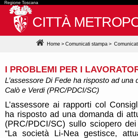
Regione Toscana
CITTÀ METROPO
Home
>
Comunicati stampa
>
Comunicat
I PROBLEMI PER I LAVORATORI
L’assessore Di Fede ha risposto ad una d
Calò e Verdi (PRC/PDCI/SC)
L’assessore ai rapporti col Consig
ha risposto ad una domanda di attu
(PRC/PDCI/SC) sullo sciopero dei l
“La società Li-Nea gestisce, att