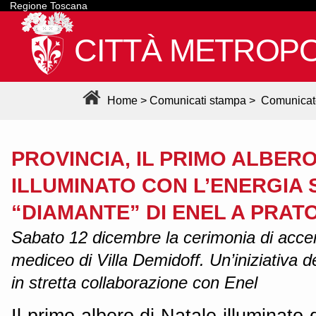
Regione Toscana
CITTÀ METROPO
Home
>
Comunicati stampa
>
Comunicat
PROVINCIA, IL PRIMO ALBERO
ILLUMINATO CON L’ENERGIA
“DIAMANTE” DI ENEL A PRAT
Sabato 12 dicembre la cerimonia di acce
mediceo di Villa Demidoff. Un’iniziativa d
in stretta collaborazione con Enel
Il primo albero di Natale illuminato 