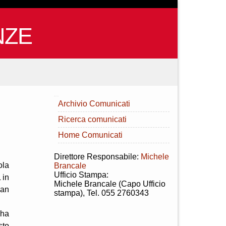
NZE
INDICE
Archivio Comunicati
Ricerca comunicati
Home Comunicati
Direttore Responsabile:
Michele
ola
Brancale
Ufficio Stampa:
 in
Michele Brancale (Capo Ufficio
San
stampa), Tel. 055 2760343
 ha
sto