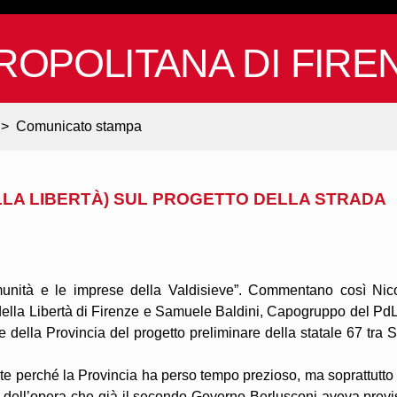
ROPOLITANA DI FIRE
>
Comunicato stampa
LLA LIBERTÀ) SUL PROGETTO DELLA STRADA
unità e le imprese della Valdisieve”. Commentano così Nic
della Libertà di Firenze e Samuele Baldini, Capogruppo del PdL
e della Provincia del progetto preliminare della statale 67 tra 
nte perché la Provincia ha perso tempo prezioso, ma soprattutto
ne dell’opera che già il secondo Governo Berlusconi aveva previ