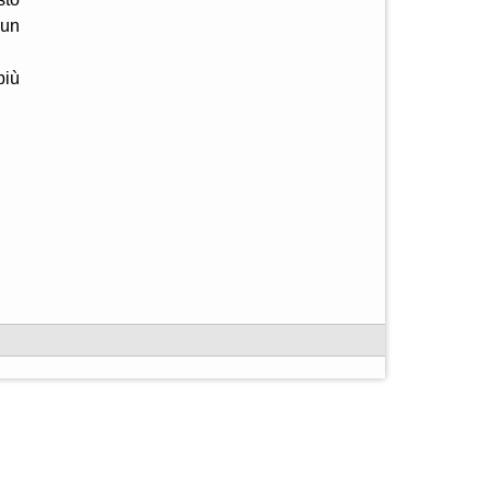
 un
più