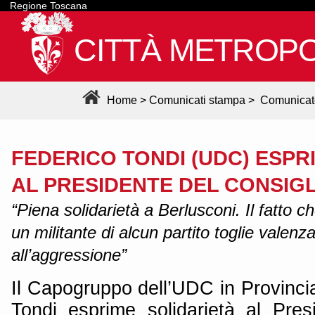
Regione Toscana
CITTÀ METROPO
Home
>
Comunicati stampa
>
Comunicat
FEDERICO TONDI (UDC) ESPR
AL PRESIDENTE DEL CONSIG
“Piena solidarietà a Berlusconi. Il fatto c
un militante di alcun partito toglie valenza
all’aggressione”
Il Capogruppo dell’UDC in Provinci
Tondi esprime solidarietà al Pres