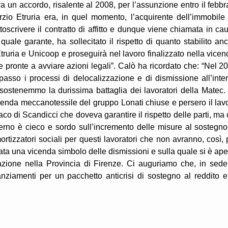
a un accordo, risalente al 2008, per l’assunzione entro il febbr
zio Etruria era, in quel momento, l’acquirente dell’immobile
scrivere il contratto di affitto e dunque viene chiamata in ca
quale garante, ha sollecitato il rispetto di quanto stabilito an
truria e Unicoop e proseguirà nel lavoro finalizzato nella vicen
e pronte a avviare azioni legali”. Calò ha ricordato che: “Nel 2
asso i processi di delocalizzazione e di dismissione all’inte
, sostenemmo la durissima battaglia dei lavoratori della Matec.
ienda meccanotessile del gruppo Lonati chiuse e persero il lav
co di Scandicci che doveva garantire il rispetto delle parti, ma 
rno è cieco e sordo sull’incremento delle misure al sostegno
rtizzatori sociali per questi lavoratori che non avranno, così, 
ta una vicenda simbolo delle dismissioni e sulla quale si è ape
azione nella Provincia di Firenze. Ci auguriamo che, in sede
nanziamenti per un pacchetto anticrisi di sostegno al reddito e