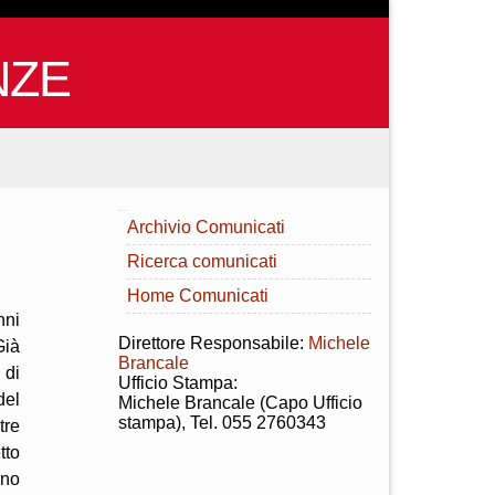
NZE
INDICE
Archivio Comunicati
Ricerca comunicati
Home Comunicati
nni
Direttore Responsabile:
Michele
Già
Brancale
 di
Ufficio Stampa:
del
Michele Brancale (Capo Ufficio
stampa), Tel. 055 2760343
tre
tto
ano