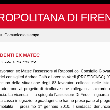
ROPOLITANA DI FIRE
>
Comunicato stampa
NDENTI EX MATEC
ttualità di PRC/PDCI/SC
lavoratori ex Matec l’assessore ai Rapporti col Consiglio Giova
 dei consiglieri Andrea Calò e Lorenzo Verdi (PRC/PDCI/SC). “
cupò della situazione degli 83 lavoratori collocati nelle liste
aderirono al progetto di ricollocazione collegato all’accordo 
cia. La vicenda – ha spiegato l’assessore Di Fede – riguarda 
alla cassa integrazione guadagni che hanno preso parte al proge
mobilità il prossimo 1° gennaio 2010. I sindacati denunci