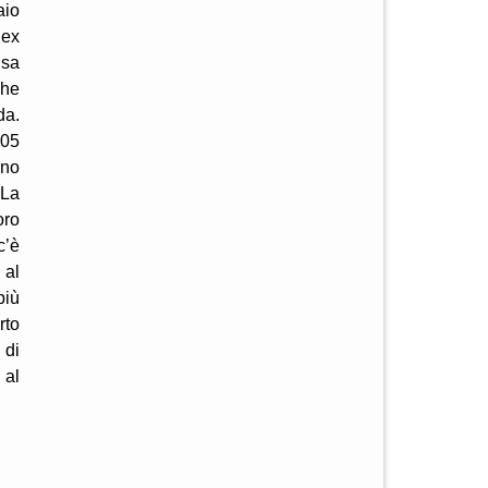
aio
 ex
usa
che
da.
005
rno
 La
oro
c’è
 al
più
rto
 di
 al