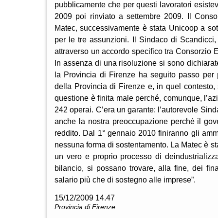
pubblicamente che per questi lavoratori esistev
2009 poi rinviato a settembre 2009. Il Consor
Matec, successivamente è stata Unicoop a sotto
per le tre assunzioni. Il Sindaco di Scandicci, 
attraverso un accordo specifico tra Consorzio E
In assenza di una risoluzione si sono dichiarat
la Provincia di Firenze ha seguito passo per p
della Provincia di Firenze e, in quel contesto
questione è finita male perché, comunque, l’az
242 operai. C’era un garante: l’autorevole Sinda
anche la nostra preoccupazione perché il gove
reddito. Dal 1° gennaio 2010 finiranno gli ammo
nessuna forma di sostentamento. La Matec è sta
un vero e proprio processo di deindustrializz
bilancio, si possano trovare, alla fine, dei fi
salario più che di sostegno alle imprese”.
15/12/2009 14.47
Provincia di Firenze