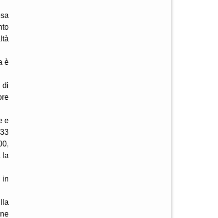
esa
nto
ltà
a è
 di
ore
e e
133
00,
 la
 in
lla
one