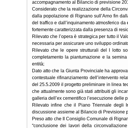
accompagnamento al Bilancio di previsione 2010 
Considerato che la realizzazione della Circon
dalla popolazione di Rignano sull’Arno fin dall
del traffico e dall’inquinamento atmosferico da e
fortemente caratterizzata dalla presenza di resid
Rilevato che l’opera è strategica per tutto il Va
necessaria per assicurare uno sviluppo ordinato 
Rilevato che le opere strutturali del I lotto 
completamento la piantumazione e la semina d
entità;
Dato atto che la Giunta Provinciale ha approvat
contestuale rifinanziamento dell’intervento rela
del 25.5.2009 il progetto preliminare in linea te
che attualmente sono già stati attribuiti gli inc
galleria dell’ex cementifico l’esecuzione delle p
Rilevato infine che il Piano Triennale degli 
discussione assieme al Bilancio di Previsione p
Preso atto che Il Consiglio Comunale di Rignan
“conclusione dei lavori della circonvallazione