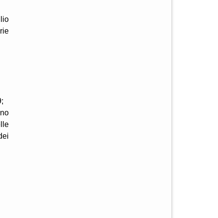
lio
rie
;
ano
lle
dei