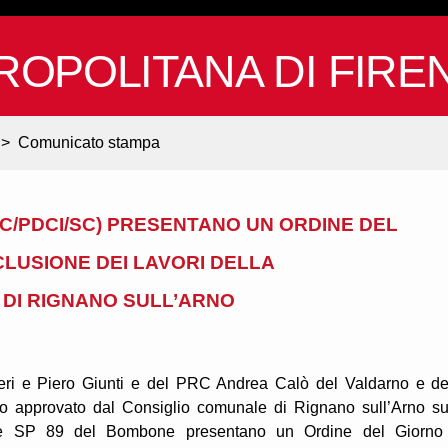
ROPOLITANA DI FIRE
>
Comunicato stampa
PRC/PDCI/SC) PRESENTANO UN ORDINE DEL
LUSIONE DEI LAVORI DELLA
DI RIGNANO SULL’ARNO
speri e Piero Giunti e del PRC Andrea Calò del Valdarno e de
no approvato dal Consiglio comunale di Rignano sull’Arno su
ione SP 89 del Bombone presentano un Ordine del Giorno