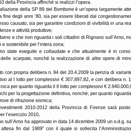
della Provincia affinché si realizzi l’opera.
vallazione della SP 89 del Bombone è un’opera largamente att
a fine degli anni ‘80, sia per essere liberati dal congestioname
sso causato, sia per garantire condizioni di vivibilità in una rea
enze e attività produttive;
ldarno e che non riguarda i soli cittadini di Rignano sull’Arno, m
e sostenibile per l’intera zona;
sono state eseguite e collaudate e che attualmente è in corso
elle scarpate, nonché la realizzazione di altre opere di min
o con propria delibera n. 94 del 20.4.2009 la perizia di variant
tivo al I lotto per complessivi € 307.897,82, e con delibera n. 
cnica per quanto riguarda il II lotto per complessivi € 2.940.000,
arichi per la progettazione definitiva, nonché, per quanto riguarda
rove di rifrazione sismica;
Investimenti 2010-2012 della Provincia di Firenze sarà posto
er l’esercizio 2010,
o sull’Arno ha approvato in data 14 dicembre 2009 un o.d.g. su
 attesa fin dal 1989” con il quale si sollecita l’Amministrazi