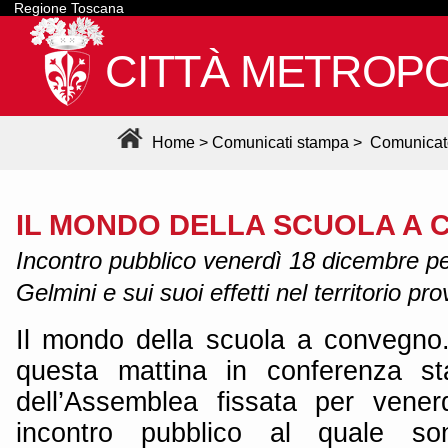
Regione Toscana
CITTÀ METROPO
Home
>
Comunicati stampa
>
Comunicat
IL MONDO DELLA SCUOLA A
Incontro pubblico venerdì 18 dicembre per
Gelmini e sui suoi effetti nel territorio prov
Il mondo della scuola a convegno.
questa mattina in conferenza s
dell’Assemblea fissata per vene
incontro pubblico al quale son