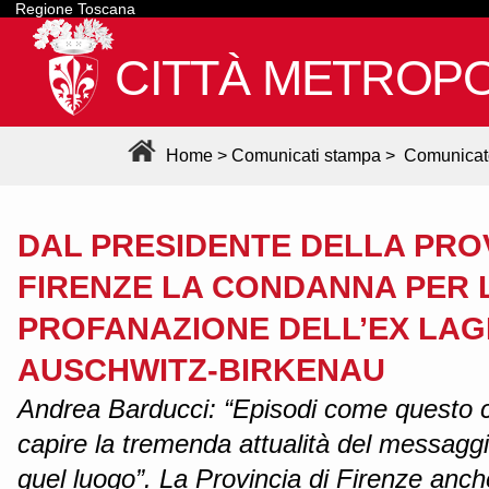
Regione Toscana
CITTÀ METROPO
Home
>
Comunicati stampa
>
Comunicat
DAL PRESIDENTE DELLA PROV
FIRENZE LA CONDANNA PER 
PROFANAZIONE DELL’EX LAG
AUSCHWITZ-BIRKENAU
Andrea Barducci: “Episodi come questo c
capire la tremenda attualità del messagg
quel luogo”. La Provincia di Firenze anch