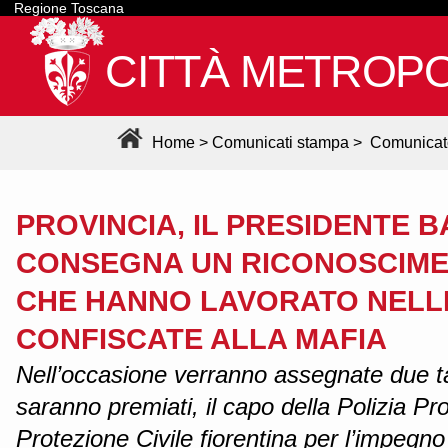
Regione Toscana
CITTÀ METROPO
Home
>
Comunicati stampa
>
Comunicat
PROVINCIA, IL PRESIDENTE 
CONSEGNA UN RICONOSCIME
CHE HANNO LAVORATO NELL
CONFISCATE ALLA MAFIA
Nell’occasione verranno assegnate due ta
saranno premiati, il capo della Polizia Pro
Protezione Civile fiorentina per l’impegn