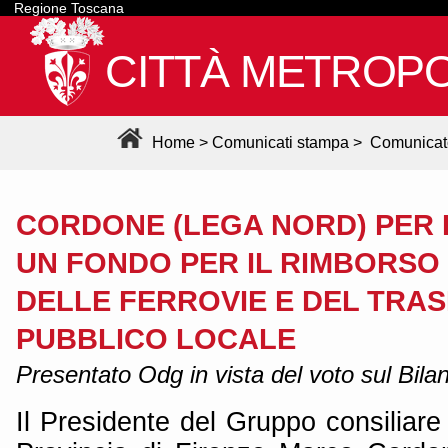
Regione Toscana
CITTÀ METROPO
Home
>
Comunicati stampa
>
Comunicat
CORDONE (LEGA NORD) PER L
UN FONDO PER IL RIMBORSO
DELLE FERROVIE E DEL TRA
PUBBLICO LOCALE
Presentato Odg in vista del voto sul Bila
Il Presidente del Gruppo consiliare