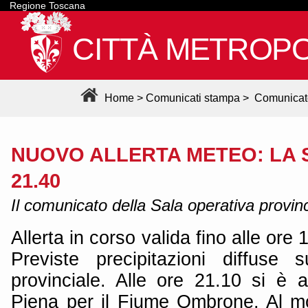
Regione Toscana
CITTÀ METROPO
Home
>
Comunicati stampa
>
Comunicat
NUOVO ALLERTA METEO: LA 
21.40
Il comunicato della Sala operativa provinc
Allerta in corso valida fino alle ore
Previste precipitazioni diffuse su
provinciale. Alle ore 21.10 si è at
Piena per il Fiume Ombrone. Al m