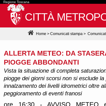
Regione Toscana
CITTÀ METROPO
Home
>
Comunicati stampa
>
Comunicat
ALLERTA METEO: DA STASER
PIOGGE ABBONDANTI
Vista la situazione di completa saturazio
piogge dei giorni scorsi non si esclude la p
innalzamento dei livelli idrometrici oltre al
peggioramento di eventi franosi
ore 16:30 - AVVISO METEO e