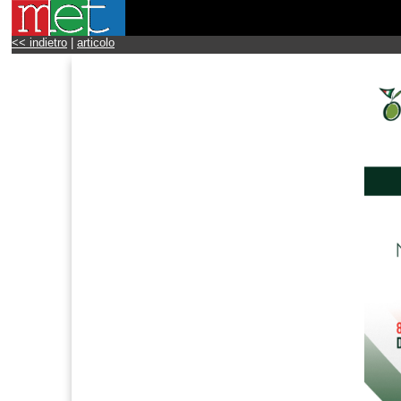
<< indietro
|
articolo