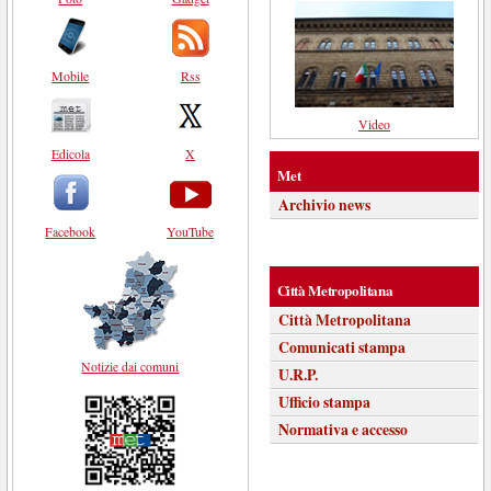
Mobile
Rss
Video
Edicola
X
Met
Archivio news
Facebook
YouTube
Città Metropolitana
Città Metropolitana
Comunicati stampa
Notizie dai comuni
U.R.P.
Ufficio stampa
Normativa e accesso