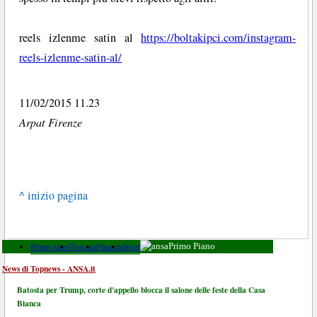
reels izlenme satin al
https://boltakipci.com/instagram-
reels-izlenme-satin-al/
11/02/2015 11.23
Arpat Firenze
^ inizio pagina
Primo piano
Toscana
Finanza
Sport
Primo Piano
News di Topnews - ANSA.it
Batosta per Trump, corte d'appello blocca il salone delle feste della Casa
Bianca