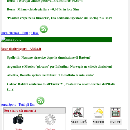
Borsa: l'Europa chiude positiva, Francoforte +0,69%
Borsa: Milano chiude piatta a +0,06%, in luce Stm
'Possibili crepe nella fusoliera', Usa ordinano ispezione sui Boeing 737 Max
Ansa Finanza - Tutti gli Rss
Sport
News di altri sport - ANSA.it
Spalletti: 'Nessuno strascico dopo la simulazione di Bastoni'
Argentina e Messico 'giocano' per Infantino, Norvegia ne chiede dimissioni
Atletica, Doualla sprinta nel futuro: 'Ho battuto la mia ansia'
Calcio: Baldini confermato all'Under 21, Costantino nuovo tecnico dell'Italia
U.16
Ansa Sport - Tutti gli Rss
Servizi e strumenti
VIABILITÀ
METEO
EVENTI
Foto
Gadget