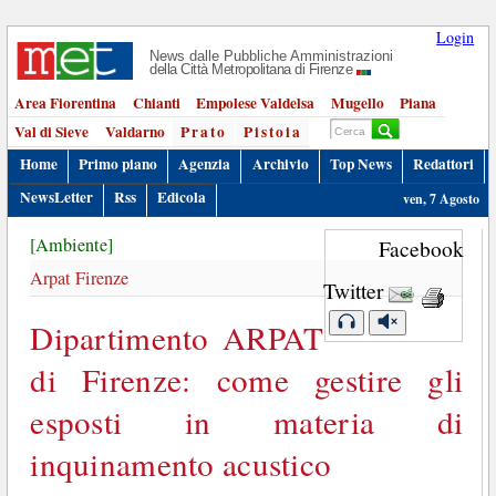
Login
News dalle Pubbliche Amministrazioni
della Città Metropolitana di Firenze
Area Fiorentina
Chianti
Empolese Valdelsa
Mugello
Piana
Val di Sieve
Valdarno
Prato
Pistoia
Home
Primo piano
Agenzia
Archivio
Top News
Redattori
NewsLetter
Rss
Edicola
ven, 7 Agosto
[Ambiente]
Facebook
Arpat Firenze
Twitter
Dipartimento ARPAT
di Firenze: come gestire gli
esposti in materia di
inquinamento acustico