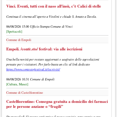
Vinci. Eventi, tutti con il naso all'insù, c’è Calici di stelle
Continua il cinema all’aperto a Vitolini e chiude S. Amato a Tavola.
Ufficio Stampa Comune di Vinci
06/08/2026 15.00
[Spettacoli]
Comune di Empoli
Empoli. /contè.sto/ festival: via alle iscrizioni
Una bella novità per restare aggiornati e usufruire delle agevolazioni
pensate per i visitatori. Per farlo basta un clic al link dedicato
https://www.contestofestival.it/iscriviti/
Comune di Empoli
06/08/2026 10.31
[Cultura, Musei]
Comune di Castelfiorentino
Castelfiorentino: Consegna gratuita a domicilio dei farmaci
per le persone anziane o “fragili”
Da mercoledì 12 agosto sarà attivo il nuovo servizio, nato grazie a una