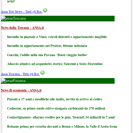
armi'
Ansa Top News - Tutti gli Rss
Toscana
News dalla Toscana - ANSA.it
Incendio in piazzale a Vinci, veicoli distrutti e appartamento inagibile
Incendio in appartamento nel Pratese, 80enne ustionata
Guccini, l'addio nella sua Pavana. 'Buon viaggio babbo'
Allaccio abusivo ad acquedotto storico Valcenni a Sesto Fiorentino
Ansa Toscana - Tutti gli Rss
Finanza
News di economia - ANSA.it
Patenti a 17 anni e modifiche alle multe, novità in arrivo al codice
Codacons, su primo esodo estivo stangata carburanti da 370 milioni
Confartigianato: allarme credito per le pmi, 'bruciati 34 miliardi in 7 anni'
Bolzano prima per crescita davanti a Roma e Milano, la Valle d'Aosta frena