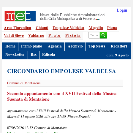
Login
News dalle Pubbliche Amministrazioni
della Città Metropolitana di Firenze
Area Fiorentina
Chianti
Empolese Valdelsa
Mugello
Piana
Val di Sieve
Valdarno
Prato
Pistoia
Home
Primo piano
Agenzia
Archivio
Top News
Redattori
NewsLetter
Rss
Edicola
dom, 9 Agosto
CIRCONDARIO EMPOLESE VALDELSA
Comune di Montaione
Secondo appuntamento con il XVII Festival della Musica
Suonata di Montaione
appuntamento con il XVII Festival della Musica Suonata di Montaione -
Martedì 11 agosto 2026, alle ore 21:30, Piazza Branchi
Comune di Montaione
07/08/2026 13.32