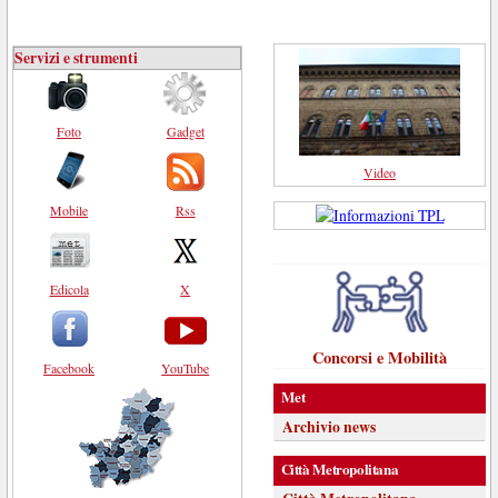
Servizi e strumenti
Foto
Gadget
Video
Mobile
Rss
Edicola
X
Concorsi e Mobilità
Facebook
YouTube
Met
Archivio news
Città Metropolitana