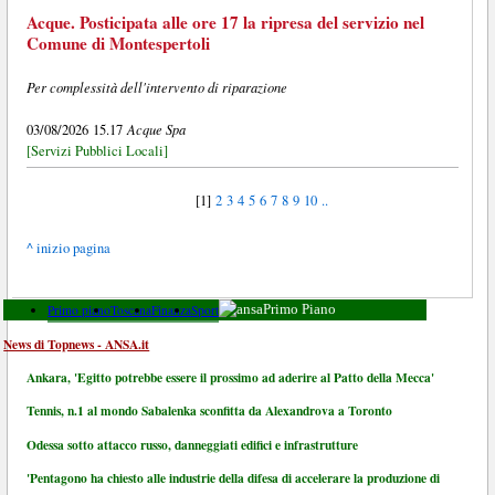
Acque. Posticipata alle ore 17 la ripresa del servizio nel
Comune di Montespertoli
Per complessità dell'intervento di riparazione
Acque Spa
03/08/2026 15.17
[Servizi Pubblici Locali]
[1]
2
3
4
5
6
7
8
9
10
..
^ inizio pagina
Primo piano
Toscana
Finanza
Sport
Primo Piano
News di Topnews - ANSA.it
Ankara, 'Egitto potrebbe essere il prossimo ad aderire al Patto della Mecca'
Tennis, n.1 al mondo Sabalenka sconfitta da Alexandrova a Toronto
Odessa sotto attacco russo, danneggiati edifici e infrastrutture
'Pentagono ha chiesto alle industrie della difesa di accelerare la produzione di