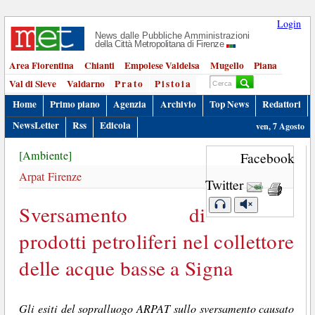
Login
News dalle Pubbliche Amministrazioni
della Città Metropolitana di Firenze
Area Fiorentina
Chianti
Empolese Valdelsa
Mugello
Piana
Val di Sieve
Valdarno
Prato
Pistoia
Home
Primo piano
Agenzia
Archivio
Top News
Redattori
NewsLetter
Rss
Edicola
ven, 7 Agosto
[Ambiente]
Facebook
Arpat Firenze
Twitter
Sversamento di
prodotti petroliferi nel collettore
delle acque basse a Signa
Gli esiti del sopralluogo ARPAT sullo sversamento causato