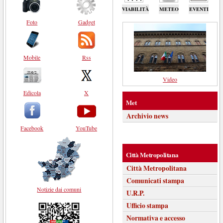
VIABILITÀ
METEO
EVENTI
Foto
Gadget
Mobile
Rss
Video
Edicola
X
Met
Archivio news
Facebook
YouTube
Città Metropolitana
Città Metropolitana
Comunicati stampa
Notizie dai comuni
U.R.P.
Ufficio stampa
Normativa e accesso