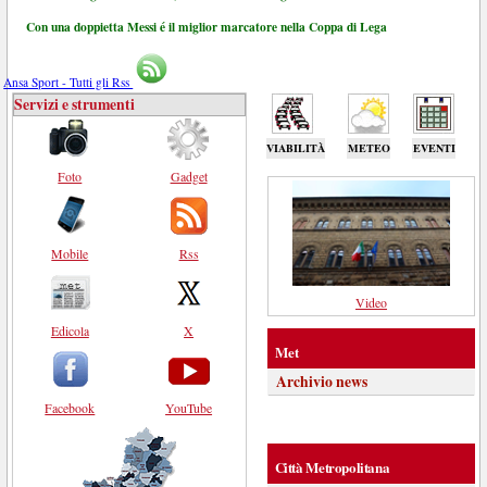
Con una doppietta Messi é il miglior marcatore nella Coppa di Lega
Ansa Sport - Tutti gli Rss
Servizi e strumenti
VIABILITÀ
METEO
EVENTI
Foto
Gadget
Mobile
Rss
Video
Edicola
X
Met
Archivio news
Facebook
YouTube
Città Metropolitana