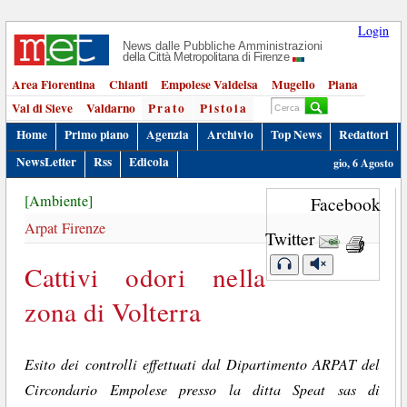
Login
News dalle Pubbliche Amministrazioni
della Città Metropolitana di Firenze
Area Fiorentina
Chianti
Empolese Valdelsa
Mugello
Piana
Val di Sieve
Valdarno
Prato
Pistoia
Home
Primo piano
Agenzia
Archivio
Top News
Redattori
NewsLetter
Rss
Edicola
gio, 6 Agosto
[Ambiente]
Facebook
Arpat Firenze
Twitter
Cattivi odori nella
zona di Volterra
Esito dei controlli effettuati dal Dipartimento ARPAT del
Circondario Empolese presso la ditta Speat sas di