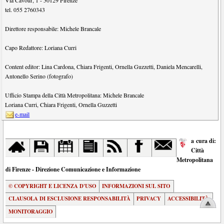
tel.
055 2760343
Direttore responsabile:
Michele Brancale
Capo Redattore:
Loriana Curri
Content editor:
Lina Cardona
,
Chiara Frigenti
,
Ornella Guzzetti
,
Daniela Mencarelli
,
Antonello Serino (fotografo)
Ufficio Stampa della Città Metropolitana:
Michele Brancale
Loriana Curri
,
Chiara Frigenti
,
Ornella Guzzetti
e-mail
a cura di:
Città
Metropolitana
di Firenze - Direzione Comunicazione e Informazione
© COPYRIGHT E LICENZA D'USO
INFORMAZIONI SUL SITO
CLAUSOLA DI ESCLUSIONE RESPONSABILITÀ
PRIVACY
ACCESSIBILITÀ
MONITORAGGIO