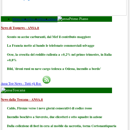
Primo piano
Toscana
Finanza
Sport
Primo Piano
News di Topnews - ANSA.it
Sconto su accise carburanti, dal Mef il contributo maggiore
La Francia mette al bando le telefonate commerciali selvagge
Ocse, la crescita del reddito rallenta a +0,2% nel primo trimestre, in Italia
+0,8%
Bild, 'droni russi su nave cargo tedesca a Odessa, incendio a bordo'
Ansa Top News - Tutti gli Rss
Toscana
News dalla Toscana - ANSA.it
Caldo, Firenze verso i nove giorni consecutivi di codice rosso
Incendio boschivo a Suvereto, due elicotteri e otto squadre in azione
Dalla collezione di fiori in cera al mobile da sacrestia, torna Cortonantiquaria