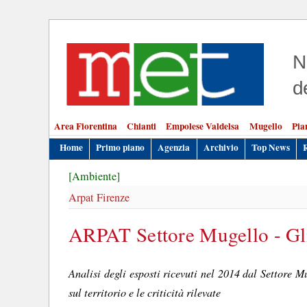
N
d
Area Fiorentina
Chianti
Empolese Valdelsa
Mugello
Pia
Home
Primo piano
Agenzia
Archivio
Top News
[Ambiente]
Arpat Firenze
ARPAT Settore Mugello - Gli
Analisi degli esposti ricevuti nel 2014 dal Settore 
sul territorio e le criticità rilevate