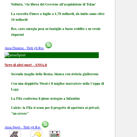
Nuburu, 'via libera del Governo all'acquisizione di Tekne'
La raccolta Fineco a luglio a 1,78 miliardi, da inizio anno oltre
10 miliardi
Bce, caro energia pesa su famiglie a basso reddito e ne erode
risparmi
Ansa Finanza - Tutti gli Rss
Sport
News di altri sport - ANSA.it
Seconda maglia della Roma, bianca con striscia giallorossa
Con una doppietta Messi é il miglior marcatore nella Coppa di
Lega
La Fifa conferma il pieno sostegno a Infantino
Calcio: la Fifa si scusa per il progetto di apertura ai privati,
"un errore"
Ansa Sport - Tutti gli Rss