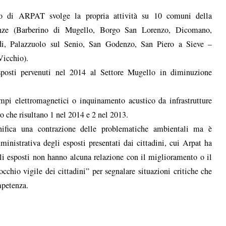
lo di ARPAT svolge la propria attività su 10 comuni della
enze (Barberino di Mugello, Borgo San Lorenzo, Dicomano,
di, Palazzuolo sul Senio, San Godenzo, San Piero a Sieve –
Vicchio).
posti pervenuti nel 2014 al Settore Mugello in diminuzione
mpi elettromagnetici o inquinamento acustico da infrastrutture
ro che risultano 1 nel 2014 e 2 nel 2013.
ifica una contrazione delle problematiche ambientali ma è
nistrativa degli esposti presentati dai cittadini, cui Arpat ha
gli esposti non hanno alcuna relazione con il miglioramento o il
chio vigile dei cittadini” per segnalare situazioni critiche che
mpetenza.