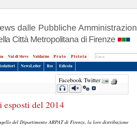
ews dalle Pubbliche Amministrazion
ella Città Metropolitana di Firenze
na
Val di Sieve
Valdarno
Prato
Pistoia
Redattori
NewsLetter
Rss
Edicola
Facebook
Twitter
 esposti del 2014
Mugello del Dipartimento ARPAT di Firenze, la loro distribuzione