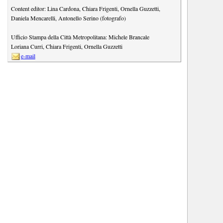
Content editor:
Lina Cardona
,
Chiara Frigenti
,
Ornella Guzzetti
,
Daniela Mencarelli
,
Antonello Serino (fotografo)
Ufficio Stampa della Città Metropolitana:
Michele Brancale
Loriana Curri
,
Chiara Frigenti
,
Ornella Guzzetti
e-mail