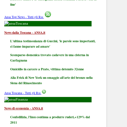
fine'
Ansa Top News - Tutti gli Rss
Toscana
News dalla Toscana - ANSA.it
L'ultima testimonianza di Guccini, 'le parole sono importanti,
ci fanno imparare ad amare'
Scomparso domenica trovato cadavere in una cisterna in
Garfagnana
Omicidio in carcere a Prato, vittima detenuto 32enne
Alla Frick di New York un omaggio all'arte del bronzo nella
Siena del Rinascimento
Ansa Toscana - Tutti gli Rss
Finanza
News di economia - ANSA.it
Confedilizia, l'Imu continua a produrre ruderi,+129% dal
2011