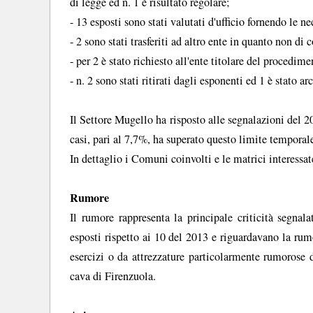
di legge ed n. 1 è risultato regolare;
- 13 esposti sono stati valutati d'ufficio fornendo le n
- 2 sono stati trasferiti ad altro ente in quanto non d
- per 2 è stato richiesto all'ente titolare del procedim
- n. 2 sono stati ritirati dagli esponenti ed 1 è stato ar
Il Settore Mugello ha risposto alle segnalazioni del 2
casi, pari al 7,7%, ha superato questo limite temporal
In dettaglio i Comuni coinvolti e le matrici interessat
Rumore
Il rumore rappresenta la principale criticità segnal
esposti rispetto ai 10 del 2013 e riguardavano la rum
esercizi o da attrezzature particolarmente rumorose d
cava di Firenzuola.