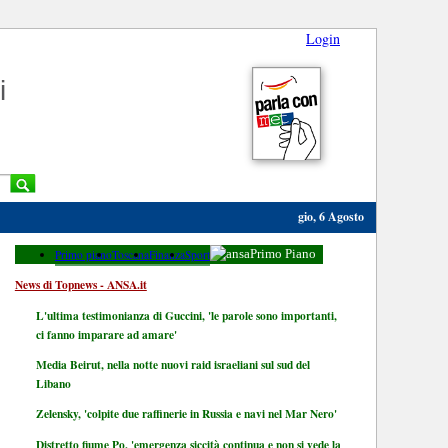
Login
i
gio, 6 Agosto
Primo piano
Toscana
Finanza
Sport
Primo Piano
News di Topnews - ANSA.it
L'ultima testimonianza di Guccini, 'le parole sono importanti,
ci fanno imparare ad amare'
Media Beirut, nella notte nuovi raid israeliani sul sud del
Libano
Zelensky, 'colpite due raffinerie in Russia e navi nel Mar Nero'
Distretto fiume Po, 'emergenza siccità continua e non si vede la