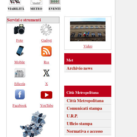
VIABILITÀ
METEO
EVENTI
Servizi e strumenti
Foto
Gadget
Video
Met
Mobile
Rss
Archivio news
Edicola
X
Città Metropolitana
Città Metropolitana
Facebook
YouTube
Comunicati stampa
U.R.P.
Ufficio stampa
Normativa e accesso