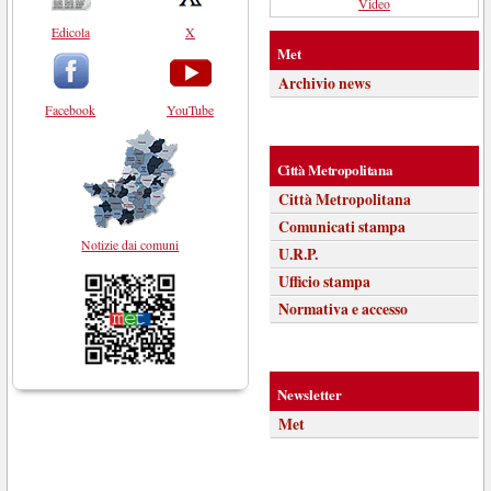
Video
Edicola
X
Met
Archivio news
Facebook
YouTube
Città Metropolitana
Città Metropolitana
Comunicati stampa
Notizie dai comuni
U.R.P.
Ufficio stampa
Normativa e accesso
Newsletter
Met