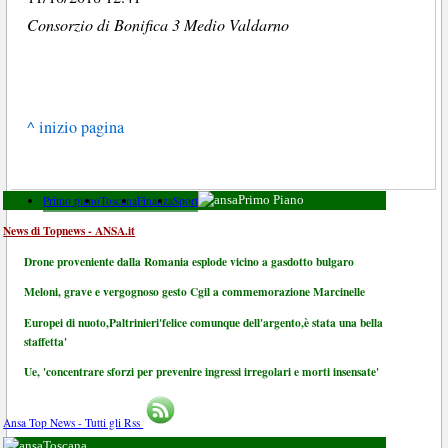
Consorzio di Bonifica 3 Medio Valdarno
^ inizio pagina
Primo piano
Toscana
Finanza
Sport
Primo Piano
News di Topnews - ANSA.it
Drone proveniente dalla Romania esplode vicino a gasdotto bulgaro
Meloni, grave e vergognoso gesto Cgil a commemorazione Marcinelle
Europei di nuoto,Paltrinieri'felice comunque dell'argento,è stata una bella
staffetta'
Ue, 'concentrare sforzi per prevenire ingressi irregolari e morti insensate'
Ansa Top News - Tutti gli Rss
Toscana