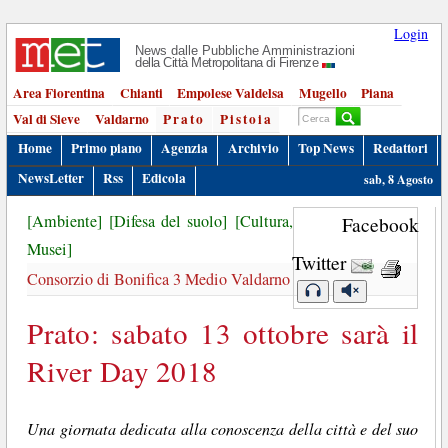
Login
News dalle Pubbliche Amministrazioni
della Città Metropolitana di Firenze
Area Fiorentina
Chianti
Empolese Valdelsa
Mugello
Piana
Val di Sieve
Valdarno
Prato
Pistoia
Home
Primo piano
Agenzia
Archivio
Top News
Redattori
NewsLetter
Rss
Edicola
sab, 8 Agosto
[Ambiente]
[Difesa del suolo]
[Cultura,
Facebook
Musei]
Twitter
Consorzio di Bonifica 3 Medio Valdarno
Prato: sabato 13 ottobre sarà il
River Day 2018
Una giornata dedicata alla conoscenza della città e del suo