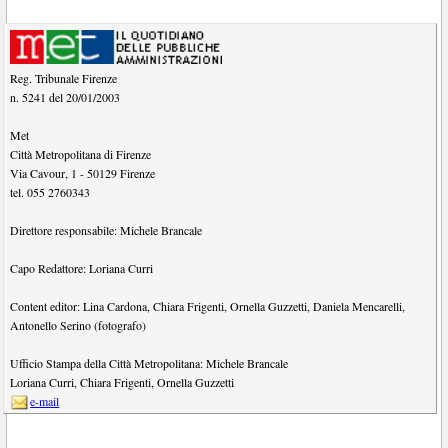
Reg. Tribunale Firenze
n. 5241 del 20/01/2003
Met
Città Metropolitana di Firenze
Via Cavour, 1
-
50129
Firenze
tel.
055 2760343
Direttore responsabile:
Michele Brancale
Capo Redattore:
Loriana Curri
Content editor:
Lina Cardona
,
Chiara Frigenti
,
Ornella Guzzetti
,
Daniela Mencarelli
,
Antonello Serino (fotografo)
Ufficio Stampa della Città Metropolitana:
Michele Brancale
Loriana Curri
,
Chiara Frigenti
,
Ornella Guzzetti
e-mail