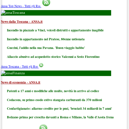
Ansa Top News - Tutti gli Rss
Toscana
News dalla Toscana - ANSA.it
Incendio in piazzale a Vinci, veicoli distrutti e appartamento inagibile
Incendio in appartamento nel Pratese, 80enne ustionata
Guccini, l'addio nella sua Pavana. 'Buon viaggio babbo'
Allaccio abusivo ad acquedotto storico Valcenni a Sesto Fiorentino
Ansa Toscana - Tutti gli Rss
Finanza
News di economia - ANSA.it
Patenti a 17 anni e modifiche alle multe, novità in arrivo al codice
Codacons, su primo esodo estivo stangata carburanti da 370 milioni
Confartigianato: allarme credito per le pmi, 'bruciati 34 miliardi in 7 anni'
Bolzano prima per crescita davanti a Roma e Milano, la Valle d'Aosta frena