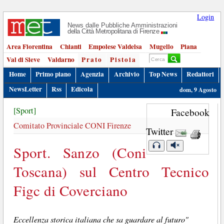
Login
News dalle Pubbliche Amministrazioni
della Città Metropolitana di Firenze
Area Fiorentina
Chianti
Empolese Valdelsa
Mugello
Piana
Val di Sieve
Valdarno
Prato
Pistoia
Home
Primo piano
Agenzia
Archivio
Top News
Redattori
NewsLetter
Rss
Edicola
dom, 9 Agosto
[Sport]
Facebook
Comitato Provinciale CONI Firenze
Twitter
Sport. Sanzo (Coni
Toscana) sul Centro Tecnico
Figc di Coverciano
Eccellenza storica italiana che sa guardare al futuro"