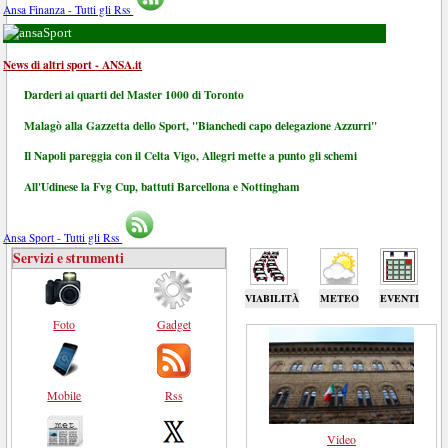
Ansa Finanza - Tutti gli Rss
Sport
News di altri sport - ANSA.it
Darderi ai quarti del Master 1000 di Toronto
Malagò alla Gazzetta dello Sport, "Bianchedi capo delegazione Azzurri"
Il Napoli pareggia con il Celta Vigo, Allegri mette a punto gli schemi
All'Udinese la Fvg Cup, battuti Barcellona e Nottingham
Ansa Sport - Tutti gli Rss
Servizi e strumenti
VIABILITÀ
METEO
EVENTI
Foto
Gadget
Mobile
Rss
Video