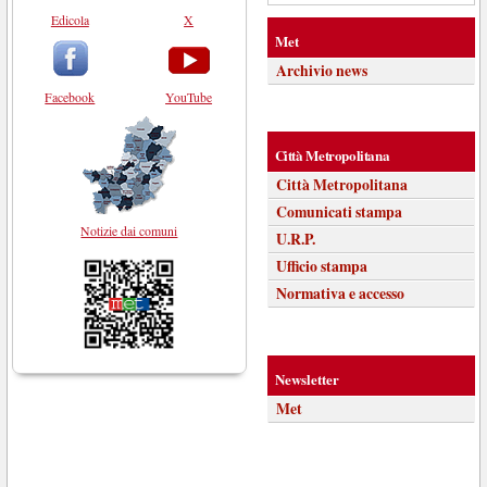
Edicola
X
Met
Archivio news
Facebook
YouTube
Città Metropolitana
Città Metropolitana
Comunicati stampa
Notizie dai comuni
U.R.P.
Ufficio stampa
Normativa e accesso
Newsletter
Met