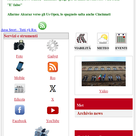
"E' falso"
Allarme Alcaraz verso gli Us Open, lo spagnolo salta anche Cincinnati
Ansa Sport - Tutti gli Rss
Servizi e strumenti
VIABILITÀ
METEO
EVENTI
Foto
Gadget
Mobile
Rss
Video
Edicola
X
Met
Archivio news
Facebook
YouTube