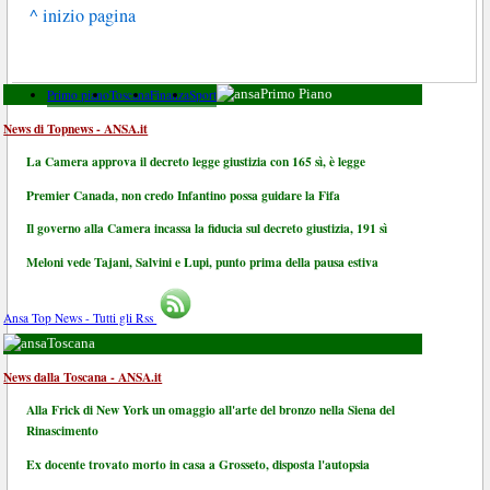
^ inizio pagina
Primo piano
Toscana
Finanza
Sport
Primo Piano
News di Topnews - ANSA.it
La Camera approva il decreto legge giustizia con 165 sì, è legge
Premier Canada, non credo Infantino possa guidare la Fifa
Il governo alla Camera incassa la fiducia sul decreto giustizia, 191 sì
Meloni vede Tajani, Salvini e Lupi, punto prima della pausa estiva
Ansa Top News - Tutti gli Rss
Toscana
News dalla Toscana - ANSA.it
Alla Frick di New York un omaggio all'arte del bronzo nella Siena del
Rinascimento
Ex docente trovato morto in casa a Grosseto, disposta l'autopsia