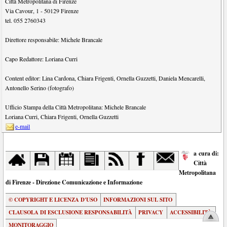
Città Metropolitana di Firenze
Via Cavour, 1
-
50129
Firenze
tel.
055 2760343
Direttore responsabile:
Michele Brancale
Capo Redattore:
Loriana Curri
Content editor:
Lina Cardona
,
Chiara Frigenti
,
Ornella Guzzetti
,
Daniela Mencarelli
,
Antonello Serino (fotografo)
Ufficio Stampa della Città Metropolitana:
Michele Brancale
Loriana Curri
,
Chiara Frigenti
,
Ornella Guzzetti
e-mail
a cura di:
Città
Metropolitana
di Firenze - Direzione Comunicazione e Informazione
© COPYRIGHT E LICENZA D'USO
INFORMAZIONI SUL SITO
CLAUSOLA DI ESCLUSIONE RESPONSABILITÀ
PRIVACY
ACCESSIBILITÀ
MONITORAGGIO