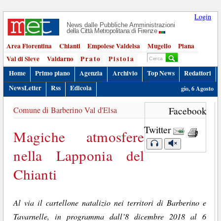
Login
News dalle Pubbliche Amministrazioni
della Città Metropolitana di Firenze
Area Fiorentina
Chianti
Empolese Valdelsa
Mugello
Piana
Val di Sieve
Valdarno
Prato
Pistoia
Home
Primo piano
Agenzia
Archivio
Top News
Redattori
NewsLetter
Rss
Edicola
gio, 6 Agosto
Comune di Barberino Val d'Elsa
Facebook
Twitter
Magiche atmosfere
nella Lapponia del
Chianti
Al via il cartellone natalizio nei territori di Barberino e
Tavarnelle, in programma dall’8 dicembre 2018 al 6