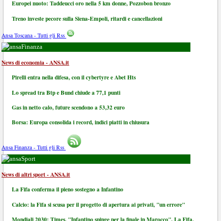
Europei nuoto: Taddeucci oro nella 5 km donne, Pozzobon bronzo
Treno investe pecore sulla Siena-Empoli, ritardi e cancellazioni
Ansa Toscana - Tutti gli Rss
Finanza
News di economia - ANSA.it
Pirelli entra nella difesa, con il cybertyre e Abet Hts
Lo spread tra Btp e Bund chiude a 77,1 punti
Gas in netto calo, future scendono a 53,32 euro
Borsa: Europa consolida i record, indici piatti in chiusura
Ansa Finanza - Tutti gli Rss
Sport
News di altri sport - ANSA.it
La Fifa conferma il pieno sostegno a Infantino
Calcio: la Fifa si scusa per il progetto di apertura ai privati, "un errore"
Mondiali 2030: Times, "Infantino spinge per la finale in Marocco". La Fifa,