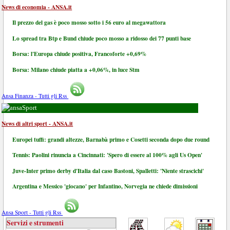
News di economia - ANSA.it
Il prezzo del gas è poco mosso sotto i 56 euro al megawattora
Lo spread tra Btp e Bund chiude poco mosso a ridosso dei 77 punti base
Borsa: l'Europa chiude positiva, Francoforte +0,69%
Borsa: Milano chiude piatta a +0,06%, in luce Stm
Ansa Finanza - Tutti gli Rss
Sport
News di altri sport - ANSA.it
Europei tuffi: grandi altezze, Barnabà primo e Cosetti seconda dopo due round
Tennis: Paolini rinuncia a Cincinnati: 'Spero di essere al 100% agli Us Open'
Juve-Inter primo derby d'Italia dal caso Bastoni, Spalletti: 'Niente strascichi'
Argentina e Messico 'giocano' per Infantino, Norvegia ne chiede dimissioni
Ansa Sport - Tutti gli Rss
Servizi e strumenti