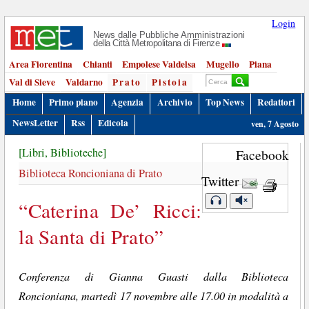
Login
News dalle Pubbliche Amministrazioni
della Città Metropolitana di Firenze
Area Fiorentina
Chianti
Empolese Valdelsa
Mugello
Piana
Val di Sieve
Valdarno
Prato
Pistoia
Home
Primo piano
Agenzia
Archivio
Top News
Redattori
NewsLetter
Rss
Edicola
ven, 7 Agosto
[Libri, Biblioteche]
Facebook
Biblioteca Roncioniana di Prato
Twitter
“Caterina De’ Ricci:
la Santa di Prato”
Conferenza di Gianna Guasti dalla Biblioteca
Roncioniana, martedì 17 novembre alle 17.00 in modalità a