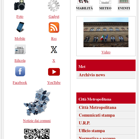
VIABILITÀ
METEO
EVENTI
Foto
Gadget
Mobile
Rss
Video
Edicola
X
Met
Archivio news
Facebook
YouTube
Città Metropolitana
Città Metropolitana
Comunicati stampa
Notizie dai comuni
U.R.P.
Ufficio stampa
Normativa e accesso