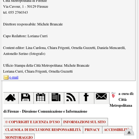
Città Metropolitana di Firenze
Via Cavour, 1
-
50129
Firenze
tel.
055 2760343
Direttore responsabile:
Michele Brancale
Capo Redattore:
Loriana Curri
Content editor:
Lina Cardona
,
Chiara Frigenti
,
Ornella Guzzetti
,
Daniela Mencarelli
,
Antonello Serino (fotografo)
Ufficio Stampa della Città Metropolitana:
Michele Brancale
Loriana Curri
,
Chiara Frigenti
,
Ornella Guzzetti
e-mail
a cura di:
Città
Metropolitana
di Firenze - Direzione Comunicazione e Informazione
© COPYRIGHT E LICENZA D'USO
INFORMAZIONI SUL SITO
CLAUSOLA DI ESCLUSIONE RESPONSABILITÀ
PRIVACY
ACCESSIBILITÀ
MONITORAGGIO