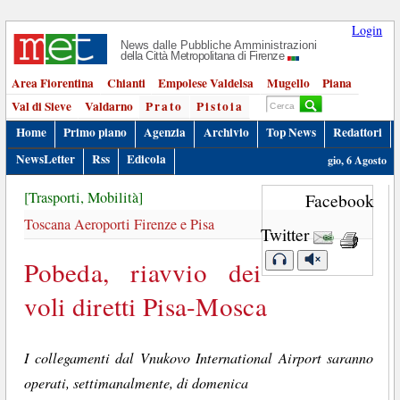
Login
News dalle Pubbliche Amministrazioni
della Città Metropolitana di Firenze
Area Fiorentina
Chianti
Empolese Valdelsa
Mugello
Piana
Val di Sieve
Valdarno
Prato
Pistoia
Home
Primo piano
Agenzia
Archivio
Top News
Redattori
NewsLetter
Rss
Edicola
gio, 6 Agosto
[Trasporti, Mobilità]
Facebook
Toscana Aeroporti Firenze e Pisa
Twitter
Pobeda, riavvio dei
voli diretti Pisa-Mosca
I collegamenti dal Vnukovo International Airport saranno
operati, settimanalmente, di domenica