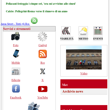
Pellacani festeggia i cinque ori, 'ora mi avvicino alle cinesi'
Calcio: Pellegrini-Roma verso il rinnovo di un anno
Ansa Sport - Tutti gli Rss
Servizi e strumenti
VIABILITÀ
METEO
EVENTI
Foto
Gadget
Mobile
Rss
Video
Edicola
X
Met
Archivio news
Facebook
YouTube