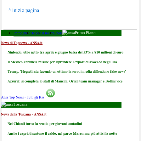
^ inizio pagina
Primo piano
Toscana
Finanza
Sport
Primo Piano
News di Topnews - ANSA.it
Nintendo, utile netto tra aprile e giugno balza del 53% a 810 milioni di euro
Il Messico annuncia misure per riprendere l'export di avocado negli Usa
Trump, 'Hegseth sta facendo un ottimo lavoro, i media diffondono fake news'
Azzurri: si completa lo staff di Mancini, Oriali team manager e Bollini vice
Ansa Top News - Tutti gli Rss
Toscana
News dalla Toscana - ANSA.it
Nel Chianti torna la scuola per giovani contadini
Anche i caprioli sentono il caldo, nel parco Maremma più attivi la notte