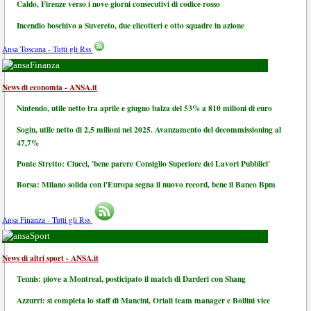
Caldo, Firenze verso i nove giorni consecutivi di codice rosso
Incendio boschivo a Suvereto, due elicotteri e otto squadre in azione
Ansa Toscana - Tutti gli Rss
Finanza
News di economia - ANSA.it
Nintendo, utile netto tra aprile e giugno balza del 53% a 810 milioni di euro
Sogin, utile netto di 2,5 milioni nel 2025. Avanzamento del decommissioning al
47,7%
Ponte Stretto: Ciucci, 'bene parere Consiglio Superiore dei Lavori Pubblici'
Borsa: Milano solida con l'Europa segna il nuovo record, bene il Banco Bpm
Ansa Finanza - Tutti gli Rss
Sport
News di altri sport - ANSA.it
Tennis: piove a Montreal, posticipato il match di Darderi con Shang
Azzurri: si completa lo staff di Mancini, Oriali team manager e Bollini vice