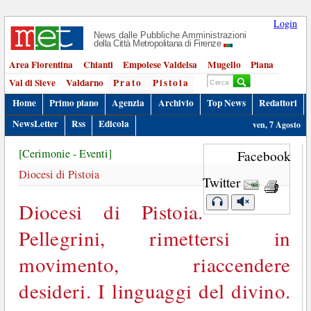
Login
News dalle Pubbliche Amministrazioni
della Città Metropolitana di Firenze
Area Fiorentina
Chianti
Empolese Valdelsa
Mugello
Piana
Val di Sieve
Valdarno
Prato
Pistoia
Home
Primo piano
Agenzia
Archivio
Top News
Redattori
NewsLetter
Rss
Edicola
ven, 7 Agosto
[Cerimonie - Eventi]
Facebook
Diocesi di Pistoia
Twitter
Diocesi di Pistoia.
Pellegrini, rimettersi in
movimento, riaccendere
desideri. I linguaggi del divino.