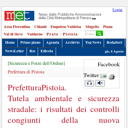
Login
News dalle Pubbliche Amministrazioni
della Città Metropolitana di Firenze
Area Fiorentina
Chianti
Empolese Valdelsa
Mugello
Piana
Val di Sieve
Valdarno
Prato
Pistoia
Home
Primo piano
Agenzia
Archivio
Top News
Redattori
NewsLetter
Rss
Edicola
gio, 6 Agosto
[Sicurezza e Forze dell'Ordine]
Facebook
Prefettura di Pistoia
Twitter
PrefetturaPistoia.
Tutela ambientale e sicurezza
stradale: i risultati dei controlli
congiunti della nuova