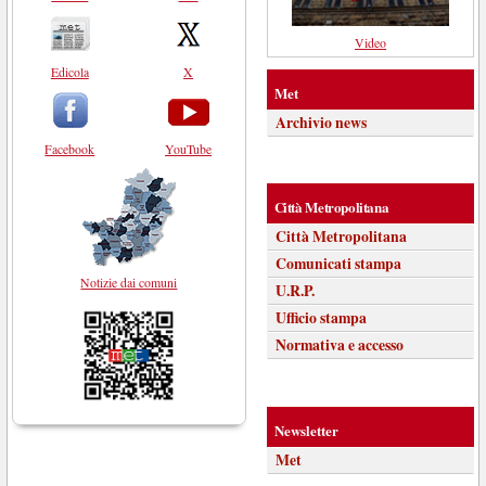
Video
Edicola
X
Met
Archivio news
Facebook
YouTube
Città Metropolitana
Città Metropolitana
Comunicati stampa
Notizie dai comuni
U.R.P.
Ufficio stampa
Normativa e accesso
Newsletter
Met