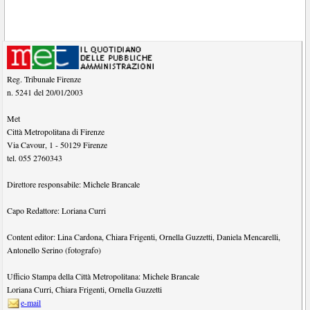
Reg. Tribunale Firenze
n. 5241 del 20/01/2003
Met
Città Metropolitana di Firenze
Via Cavour, 1
-
50129
Firenze
tel.
055 2760343
Direttore responsabile:
Michele Brancale
Capo Redattore:
Loriana Curri
Content editor:
Lina Cardona
,
Chiara Frigenti
,
Ornella Guzzetti
,
Daniela Mencarelli
,
Antonello Serino (fotografo)
Ufficio Stampa della Città Metropolitana:
Michele Brancale
Loriana Curri
,
Chiara Frigenti
,
Ornella Guzzetti
e-mail