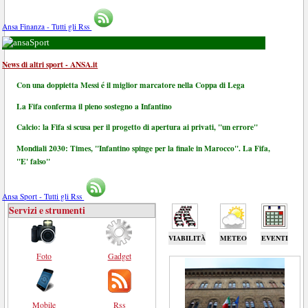
Ansa Finanza - Tutti gli Rss
Sport
News di altri sport - ANSA.it
Con una doppietta Messi é il miglior marcatore nella Coppa di Lega
La Fifa conferma il pieno sostegno a Infantino
Calcio: la Fifa si scusa per il progetto di apertura ai privati, "un errore"
Mondiali 2030: Times, "Infantino spinge per la finale in Marocco". La Fifa,
"E' falso"
Ansa Sport - Tutti gli Rss
Servizi e strumenti
VIABILITÀ
METEO
EVENTI
Foto
Gadget
Mobile
Rss