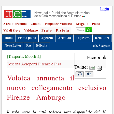
Login
News dalle Pubbliche Amministrazioni
della Città Metropolitana di Firenze
Area Fiorentina
Chianti
Empolese Valdelsa
Mugello
Piana
Val di Sieve
Valdarno
Prato
Pistoia
Home
Primo piano
Agenzia
Archivio
Top News
Redattori
NewsLetter
Rss
Edicola
sab, 8 Agosto
[Trasporti, Mobilità]
Facebook
Toscana Aeroporti Firenze e Pisa
Twitter
Volotea annuncia il
nuovo collegamento esclusivo
Firenze - Amburgo
Il volo verso la città tedesca sarà disponibile dal 10