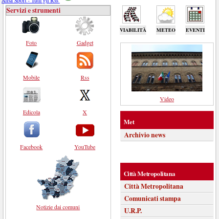
Ansa Sport - Tutti gli Rss
Servizi e strumenti
VIABILITÀ
METEO
EVENTI
Foto
Gadget
Mobile
Rss
Video
Edicola
X
Met
Archivio news
Facebook
YouTube
Città Metropolitana
Città Metropolitana
Comunicati stampa
Notizie dai comuni
U.R.P.