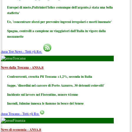
Europei di nuoto,Paltrinieri'felice comunque dell'argento,è stata una bella
staffetta'
Ue, 'concentrare sforzi per prevenire ingressi irregolari e morti insensate'
Spagna, controlli a campione su viaggiatori dall'Italia in vigore dalla
mezzanotte
Ansa Top News - Tutti gli Rss
Toscana
News dalla Toscana - ANSA.it
Confesercenti, crescita Pil Toscana +1,2%, seconda in Italia
Sappe, 'disordini nel carcere di Porto Azzurro, 30 detenuti coinvolti'
Incidente sul lavoro nel Fiorentino, muore 61enne
Incendi, fulmine innesca le fiamme in bosco del Senese
Ansa Toscana - Tutti gli Rss
Finanza
News di economia - ANSA.it