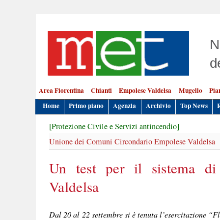
N
d
Area Fiorentina
Chianti
Empolese Valdelsa
Mugello
Pia
Home
Primo piano
Agenzia
Archivio
Top News
[Protezione Civile e Servizi antincendio]
Unione dei Comuni Circondario Empolese Valdelsa
Un test per il sistema di
Valdelsa
Dal 20 al 22 settembre si è tenuta l’esercitazione “