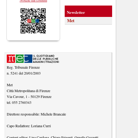
Newsletter
Met
Reg. Tribunale Firenze
n. 5241 del 20/01/2003
Met
Città Metropolitana di Firenze
Via Cavour, 1
-
50129
Firenze
tel.
055 2760343
Direttore responsabile:
Michele Brancale
Capo Redattore:
Loriana Curri
Content editor:
Lina Cardona
,
Chiara Frigenti
,
Ornella Guzzetti
,