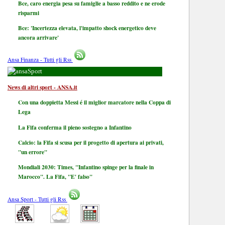
Bce, caro energia pesa su famiglie a basso reddito e ne erode
risparmi
Bce: 'Incertezza elevata, l'impatto shock energetico deve
ancora arrivare'
Ansa Finanza - Tutti gli Rss
Sport
News di altri sport - ANSA.it
Con una doppietta Messi é il miglior marcatore nella Coppa di
Lega
La Fifa conferma il pieno sostegno a Infantino
Calcio: la Fifa si scusa per il progetto di apertura ai privati,
"un errore"
Mondiali 2030: Times, "Infantino spinge per la finale in
Marocco". La Fifa, "E' falso"
Ansa Sport - Tutti gli Rss