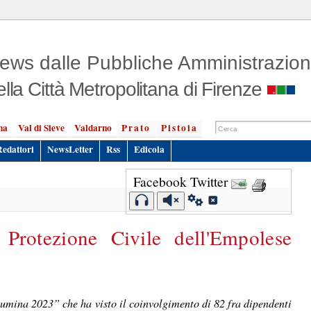
ews dalle Pubbliche Amministrazion
ella Città Metropolitana di Firenze
na
Val di Sieve
Valdarno
Prato
Pistoia
Redattori
NewsLetter
Rss
Edicola
Facebook
Twitter
 Protezione Civile dell'Empolese
Flumina 2023” che ha visto il coinvolgimento di 82 fra dipendenti