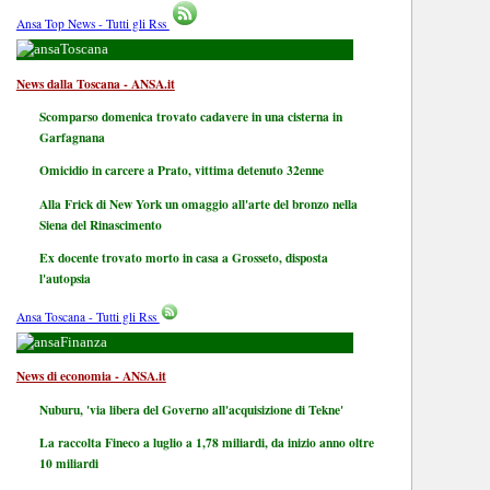
Ansa Top News - Tutti gli Rss
Toscana
News dalla Toscana - ANSA.it
Scomparso domenica trovato cadavere in una cisterna in
Garfagnana
Omicidio in carcere a Prato, vittima detenuto 32enne
Alla Frick di New York un omaggio all'arte del bronzo nella
Siena del Rinascimento
Ex docente trovato morto in casa a Grosseto, disposta
l'autopsia
Ansa Toscana - Tutti gli Rss
Finanza
News di economia - ANSA.it
Nuburu, 'via libera del Governo all'acquisizione di Tekne'
La raccolta Fineco a luglio a 1,78 miliardi, da inizio anno oltre
10 miliardi