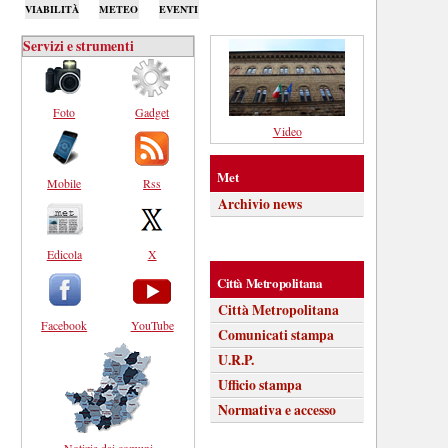
VIABILITÀ
METEO
EVENTI
Servizi e strumenti
Foto
Gadget
Video
Met
Mobile
Rss
Archivio news
Edicola
X
Città Metropolitana
Città Metropolitana
Facebook
YouTube
Comunicati stampa
U.R.P.
Ufficio stampa
Normativa e accesso
Notizie dai comuni