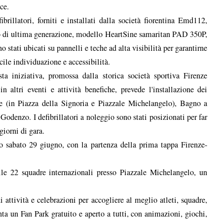
ce.
fibrillatori, forniti e installati dalla società fiorentina Emd112,
 di ultima generazione, modello HeartSine samaritan PAD 350P,
no stati ubicati su pannelli e teche ad alta visibilità per garantirne
acile individuazione e accessibilità.
ta iniziativa, promossa dalla storica società sportiva Firenze
ltri eventi e attività benefiche, prevede l'installazione dei
ze (in Piazza della Signoria e Piazzale Michelangelo), Bagno a
odenzo. I defibrillatori a noleggio sono stati posizionati per far
giorni di gara.
 sabato 29 giugno, con la partenza della prima tappa Firenze-
lle 22 squadre internazionali presso Piazzale Michelangelo, un
i attività e celebrazioni per accogliere al meglio atleti, squadre,
nta un Fan Park gratuito e aperto a tutti, con animazioni, giochi,