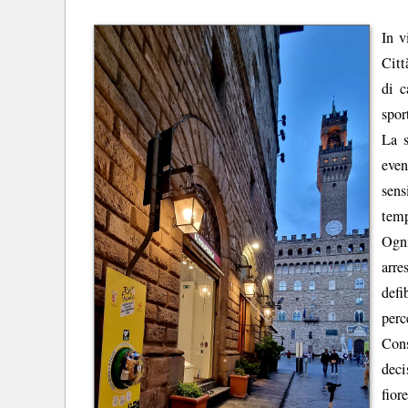
In v
Citt
di c
spor
La s
eve
sens
temp
Ogni
arre
defi
perc
Cons
deci
fior