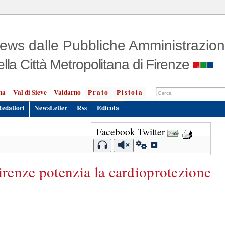
ews dalle Pubbliche Amministrazion
ella Città Metropolitana di Firenze
na
Val di Sieve
Valdarno
Prato
Pistoia
Redattori
NewsLetter
Rss
Edicola
Facebook
Twitter
irenze potenzia la cardioprotezione