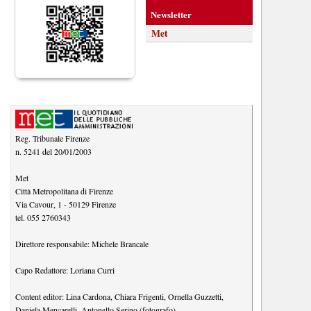
Newsletter
Met
Reg. Tribunale Firenze
n. 5241 del 20/01/2003
Met
Città Metropolitana di Firenze
Via Cavour, 1
-
50129
Firenze
tel.
055 2760343
Direttore responsabile:
Michele Brancale
Capo Redattore:
Loriana Curri
Content editor:
Lina Cardona
,
Chiara Frigenti
,
Ornella Guzzetti
,
Daniela Mencarelli
,
Antonello Serino (fotografo)