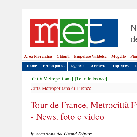
N
d
Area Fiorentina
Chianti
Empolese Valdelsa
Mugello
Pia
Home
Primo piano
Agenzia
Archivio
Top News
[Città Metropolitana]
[Tour de France]
Città Metropolitana di Firenze
Tour de France, Metrocittà F
- News, foto e video
In occasione del Grand Départ