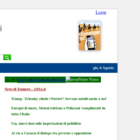
Login
i
gio, 6 Agosto
Primo piano
Toscana
Finanza
Sport
Primo Piano
News di Topnews - ANSA.it
Trump, 'Zelensky chiede i Patriot? Servono missili anche a noi'
Europei di nuoto, Meloni telefona a Pellacani 'complimenti da
tutta l'Italia'
Usa, nuovi dazi sulle importazioni di polisilicio
Al via a Caracas il dialogo tra governo e opposizione