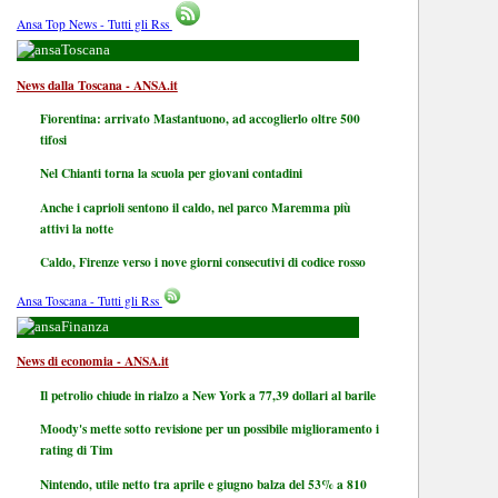
Ansa Top News - Tutti gli Rss
Toscana
News dalla Toscana - ANSA.it
Fiorentina: arrivato Mastantuono, ad accoglierlo oltre 500
tifosi
Nel Chianti torna la scuola per giovani contadini
Anche i caprioli sentono il caldo, nel parco Maremma più
attivi la notte
Caldo, Firenze verso i nove giorni consecutivi di codice rosso
Ansa Toscana - Tutti gli Rss
Finanza
News di economia - ANSA.it
Il petrolio chiude in rialzo a New York a 77,39 dollari al barile
Moody's mette sotto revisione per un possibile miglioramento i
rating di Tim
Nintendo, utile netto tra aprile e giugno balza del 53% a 810