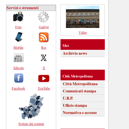
Servizi e strumenti
Foto
Gadget
Video
Met
Mobile
Rss
Archivio news
Edicola
X
Città Metropolitana
Città Metropolitana
Facebook
YouTube
Comunicati stampa
U.R.P.
Ufficio stampa
Normativa e accesso
Notizie dai comuni