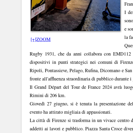
Fran
I de
sono
e so
la f
[+]ZOOM
Ques
Rugby 1931, che da anni collabora con EMD112 in a
dispositivi in punti strategici nei comuni di Firen
Ripoli, Pontassieve, Pelago, Rufina, Dicomano e San G
fronte all'affluenza straordinaria di pubblico durante i 
Il Grand Départ del Tour de France 2024 avrà luogo
Rimini di 206 km.
Giovedì 27 giugno, si è tenuta la presentazione de
evento ha attirato migliaia di appassionati.
La città di Firenze si trasforma in un vivace centro d
addetti ai lavori e pubblico. Piazza Santa Croce dive