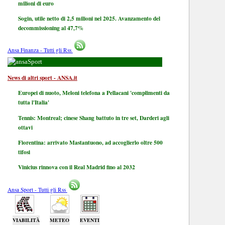
milioni di euro
Sogin, utile netto di 2,5 milioni nel 2025. Avanzamento del
decommissioning al 47,7%
Ansa Finanza - Tutti gli Rss
Sport
News di altri sport - ANSA.it
Europei di nuoto, Meloni telefona a Pellacani 'complimenti da
tutta l'Italia'
Tennis: Montreal; cinese Shang battuto in tre set, Darderi agli
ottavi
Fiorentina: arrivato Mastantuono, ad accoglierlo oltre 500
tifosi
Vinicius rinnova con il Real Madrid fino al 2032
Ansa Sport - Tutti gli Rss
VIABILITÀ
METEO
EVENTI